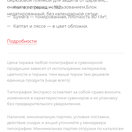
бирюзовой пленкой для защиты от царапин,
снимите ее перед использованием.
Блок
Кол-во страниц — 192;
недатированный, без календарной сетки:
Бумага — тонированная, плотность 80 г/м²;
Каптал и ляссе — в цвет обложки.
Подробности
Цена тиража любой полиграфии и сувенирной
продукции зависит от используемых материалов,
цветности и тиража. Чем выше тираж тем дешевле
единица продукта (чаще всего).
Типография Экспресс оставляет за собой право вносить
изменения в характеристики сувениров и их упаковку
без предварительного уведомления.
Наличие, минимальную партию, условия поставки,
действие скидок и акций уточняйте у менеджера
типографии. Минимальная партия отгрузки по каталогам