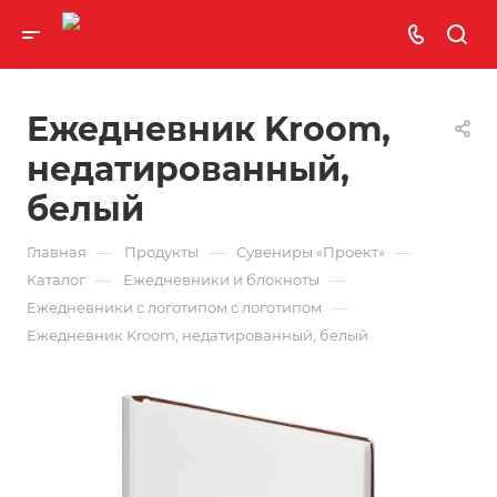
Ежедневник Kroom,
недатированный,
белый
—
—
—
Главная
Продукты
Сувениры «Проект»
—
—
Каталог
Ежедневники и блокноты
—
Ежедневники с логотипом с логотипом
Ежедневник Kroom, недатированный, белый