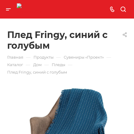
Плед Fringy, синий с
голубым
—
—
—
Главная
Продукты
Сувениры «Проект»
—
—
—
Каталог
Дом
Пледы
Плед Fringy, синий с голубым