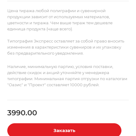
впишется в дизайн современной гостиной или
спальни.
Цена тиража любой полиграфии и сувенирной
Поставляется в пакете с липким краем.
продукции зависит от используемых материалов,
цветности и тиража. Чем выше тираж тем дешевле
единица продукта (чаще всего).
Типография Экспресс оставляет за собой право вносить
изменения в характеристики сувениров и их упаковку
без предварительного уведомления.
Наличие, минимальную партию, условия поставки,
действие скидок и акций уточняйте у менеджера
типографии. Минимальная партия отгрузки по каталогам
"Оазис" и "Проект" составляет 10000 рублей.
3990.00
Заказать