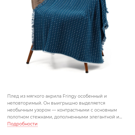
Плед из мягкого акрила Fringy особенный и
неповторимый. Он выигрышно выделяется
необычным узором — контрастными с основным
полотном стежками, дополненными элегантной и
аккуратной бахромой. Словно соединив в себе
Подробности
искусство вязания с шитьем, плед гармонично