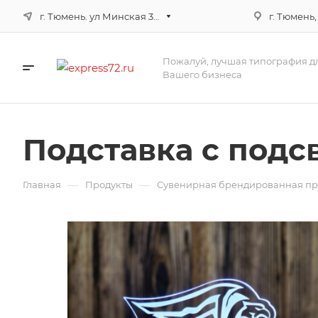
г. Тюмень. ул Минская 3г, корпус 3
г. Тюмень,
Пожалуй, лучшая типография д
Вашего бизнеса
Подставка с подс
—
—
Главная
Продукты
Сувенирная брендированная п