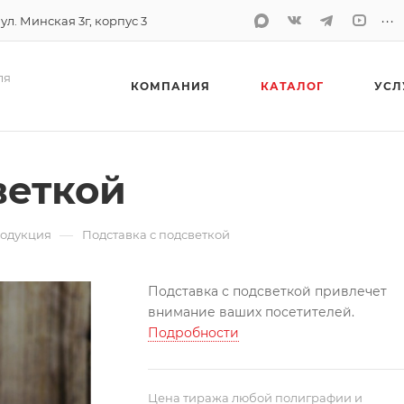
...
 ул. Минская 3г, корпус 3
ля
КОМПАНИЯ
КАТАЛОГ
УСЛ
веткой
—
родукция
Подставка с подсветкой
Подставка с подсветкой привлечет
внимание ваших посетителей.
Подробности
Цена тиража любой полиграфии и