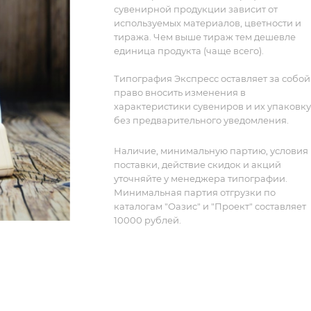
сувенирной продукции зависит от
используемых материалов, цветности и
тиража. Чем выше тираж тем дешевле
единица продукта (чаще всего).
Типография Экспресс оставляет за собой
право вносить изменения в
характеристики сувениров и их упаковку
без предварительного уведомления.
Наличие, минимальную партию, условия
поставки, действие скидок и акций
уточняйте у менеджера типографии.
Минимальная партия отгрузки по
каталогам "Оазис" и "Проект" составляет
10000 рублей.