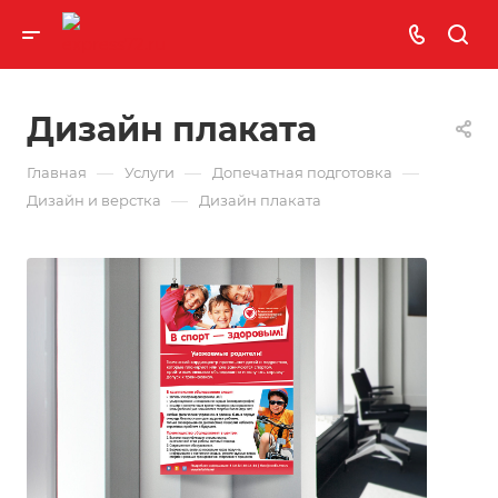
Дизайн плаката
—
—
—
Главная
Услуги
Допечатная подготовка
—
Дизайн и верстка
Дизайн плаката