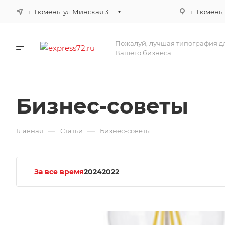
г. Тюмень. ул Минская 3г, корпус 3
г. Тюмень,
Пожалуй, лучшая типография д
Вашего бизнеса
Бизнес-советы
—
—
Главная
Статьи
Бизнес-советы
За все время
2024
2022