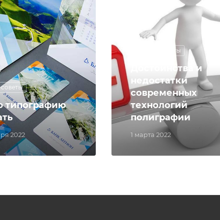
Бизнес-советы
Достоинства и
недостатки
-советы
современных
ю типографию
технологий
ать
полиграфии
бря 2022
1 марта 2022