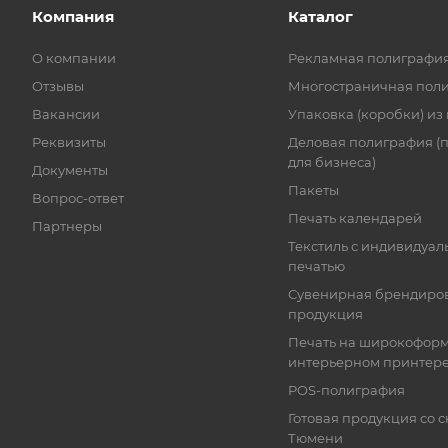
Компания
Каталог
О компании
Рекламная полиграфи
Отзывы
Многостраничная пол
Вакансии
Упаковка (коробки) из
Реквизиты
Деловая полиграфия (
для бизнеса)
Документы
Пакеты
Вопрос-ответ
Печать календарей
Партнеры
Текстиль с индивидуал
печатью
Сувенирная брендиро
продукция
Печать на широкофор
интерьерном принтер
POS-полиграфия
Готовая продукция со с
Тюмени