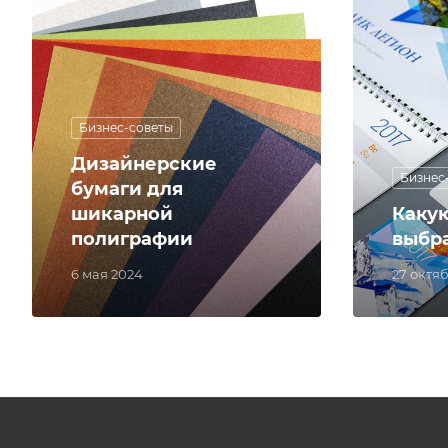
Бизнес-советы
Дизайнерские
Бизнес
бумаги для
шикарной
Каку
полиграфии
выбр
6 мая 2024
27 октя