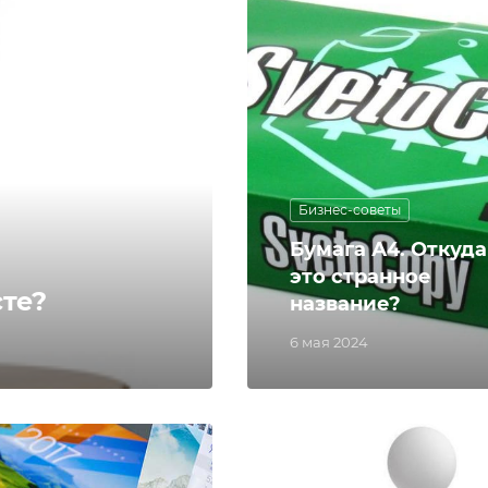
Бизнес-советы
Бумага А4. Откуда
это странное
те?
название?
6 мая 2024