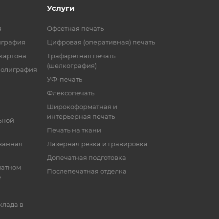
Услуги
я
Офсетная печать
играфия
Цифровая (оперативная) печать
 картона
Трафаретная печать
(шелкография)
полиграфия
УФ-печать
Флексопечать
Широкоформатная и
интерьерная печать
ьной
Печать на ткани
ванная
Лазерная резка и гравировка
Допечатная подготовка
матном
Послепечатная отделка
е
клада в