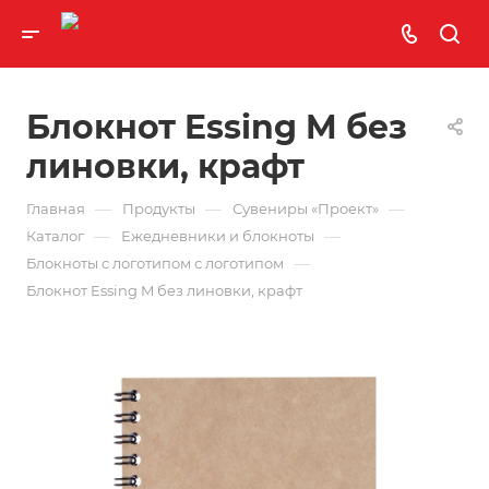
Блокнот Essing M без
линовки, крафт
—
—
—
Главная
Продукты
Сувениры «Проект»
—
—
Каталог
Ежедневники и блокноты
—
Блокноты с логотипом с логотипом
Блокнот Essing M без линовки, крафт