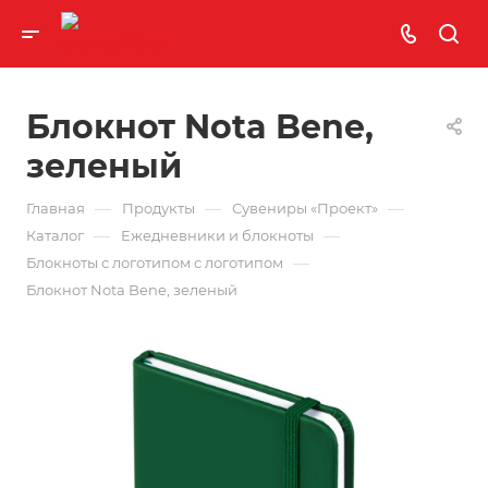
Блокнот Nota Bene,
зеленый
—
—
—
Главная
Продукты
Сувениры «Проект»
—
—
Каталог
Ежедневники и блокноты
—
Блокноты с логотипом с логотипом
Блокнот Nota Bene, зеленый