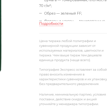
Бумага — тонированная, плотность
70 г/м²;
Обрез — зеленый FF;
Форзац и нахзац — тонированные.
Подробности
Цена тиража любой полиграфии и
сувенирной продукции зависит от
используемых материалов, цветности и
тиража. Чем выше тираж тем дешевле
единица продукта (чаще всего).
Типография Экспресс оставляет за собой
право вносить изменения в
характеристики сувениров и их упаковку
без предварительного уведомления.
Наличие, минимальную партию, условия
поставки, действие скидок и акций
уточняйте у менеджера типографии.