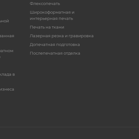
Флексопечать
Широкоформатная и
интерьерная печать
ьной
Печать на ткани
ванная
Лазерная резка и гравировка
Допечатная подготовка
матном
Послепечатная отделка
е
клада в
бизнеса