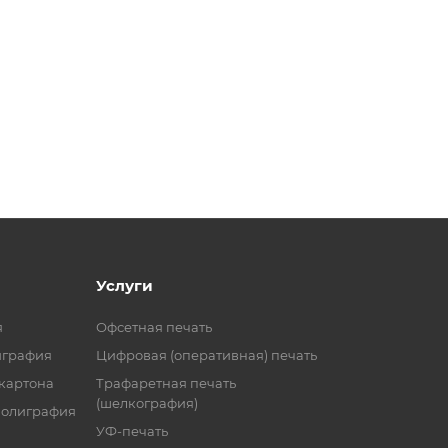
Услуги
я
Офсетная печать
играфия
Цифровая (оперативная) печать
 картона
Трафаретная печать
(шелкография)
полиграфия
УФ-печать