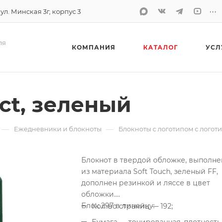
...
 ул. Минская 3г, корпус 3
ля
КОМПАНИЯ
КАТАЛОГ
УСЛ
ect, зеленый
—
—
Ежедневники и блокноты
Блокноты с логотипом с логот
Блокнот в твердой обложке, выполне
из материала Soft Touch, зеленый FF,
дополнен резинкой и ляссе в цвет
обложки.
Блок 297 в линейку:
Кол-во страниц — 192;