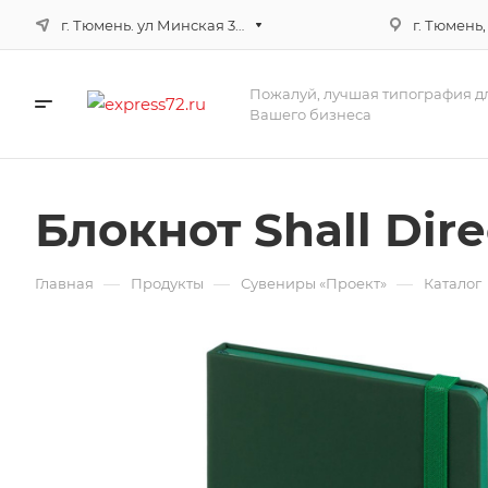
г. Тюмень. ул Минская 3г, корпус 3
г. Тюмень,
Пожалуй, лучшая типография д
Вашего бизнеса
Блокнот Shall Dir
—
—
—
Главная
Продукты
Сувениры «Проект»
Каталог