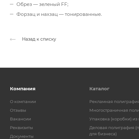
Обрез — зеленый FF;
Форзац и нахзац — тонированные.
Назад к списку
Компания
Каталог
О компании
Рекламная полиграфи
Отзывы
Многостраничная пол
Вакансии
Упаковка (коробки) из
Реквизиты
Деловая полиграфия (
для бизнеса)
Документы