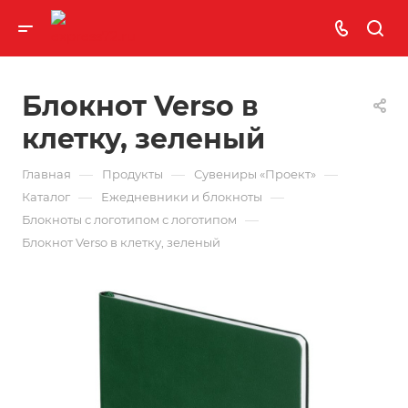
Блокнот Verso в
клетку, зеленый
—
—
—
Главная
Продукты
Сувениры «Проект»
—
—
Каталог
Ежедневники и блокноты
—
Блокноты с логотипом с логотипом
Блокнот Verso в клетку, зеленый