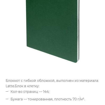
Блокнот с гибкой обложкой, выполнен из материала
Latte.
Блок в клетку:
Кол-во страниц — 144;
Бумага — тонированная, плотность 70 г/м².