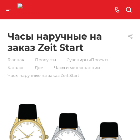
Часы наручные на
заказ Zeit Start
—
—
—
Главная
Продукты
Сувениры «Проект»
—
—
—
Каталог
Дом
Часы и метеостанции
Часы наручные на заказ Zeit Start