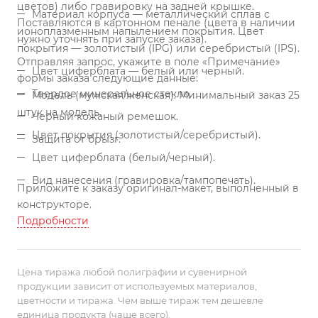
цветов) либо гравировку на задней крышке.
Материал корпуса — металлический сплав с
Поставляются в картонном пенале (цвета в наличии
ионоплазменным напылением покрытия. Цвет
нужно уточнять при запуске заказа).
покрытия — золотистый (IPG) или серебристый (IPS).
Отправляя запрос, укажите в поле «Примечание»
Цвет циферблата — белый или черный.
формы заказа следующие данные:
Твердое минеральное стекло.
Модель (мужская/женская). Минимальный заказ 25
штук на модель.
Черный кожаный ремешок.
Цвет покрытия (золотистый/серебристый).
Защита от брызг.
Цвет циферблата (белый/черный).
Вид нанесения (гравировка/тампопечать).
Приложите к заказу оригинал-макет, выполненный в
конструкторе.
Подробности
Цена тиража любой полиграфии и сувенирной
продукции зависит от используемых материалов,
цветности и тиража. Чем выше тираж тем дешевле
единица продукта (чаще всего).