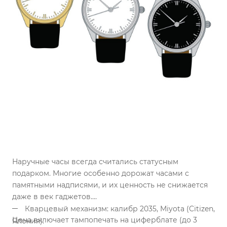
Наручные часы всегда считались статусным
подарком. Многие особенно дорожат часами с
памятными надписями, и их ценность не снижается
даже в век гаджетов.
Кварцевый механизм: калибр 2035, Miyota (Citizen,
Цена включает тампопечать на циферблате (до 3
Япония).