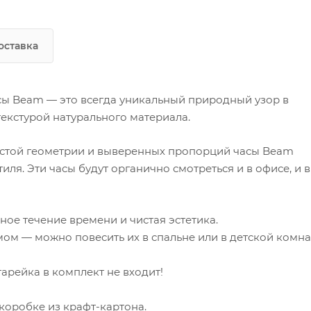
фирменной коробке из крафт-картона
оставка
сы Beam — это всегда уникальный природный узор в
кстурой натурального материала.
истой геометрии и выверенных пропорций часы Beam
тиля. Эти часы будут органично смотреться и в офисе, и в
ное течение времени и чистая эстетика.
ом — можно повесить их в спальне или в детской комна
атарейка в комплект не входит!
коробке из крафт-картона.