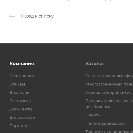
Назад к списку
Компания
Каталог
О компании
Рекламная полиграфи
Отзывы
Многостраничная пол
Вакансии
Упаковка (коробки) из
Реквизиты
Деловая полиграфия (
для бизнеса)
Документы
Пакеты
Вопрос-ответ
Печать календарей
Партнеры
Текстиль с индивидуал