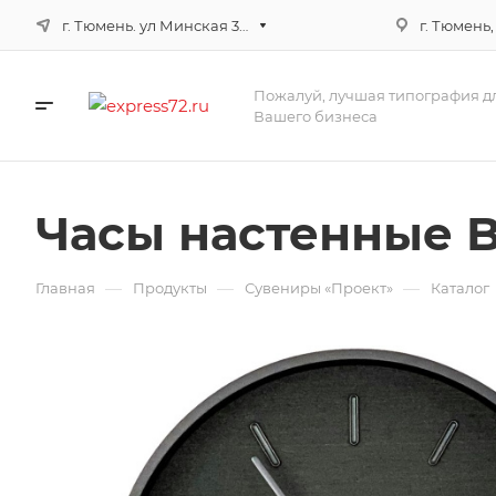
г. Тюмень. ул Минская 3г, корпус 3
г. Тюмень,
Пожалуй, лучшая типография д
Вашего бизнеса
Часы настенные B
—
—
—
Главная
Продукты
Сувениры «Проект»
Каталог