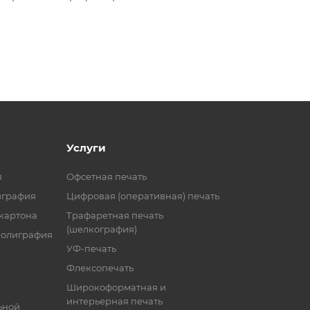
Услуги
я
Офсетная печать
играфия
Цифровая (оперативная) печать
 картона
Трафаретная печать
(шелкография)
полиграфия
УФ-печать
Флексопечать
Широкоформатная и
интерьерная печать
ьной