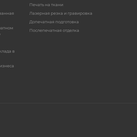
Печать на ткани
ванная
Лазерная резка и гравировка
Допечатная подготовка
матном
Послепечатная отделка
е
клада в
бизнеса