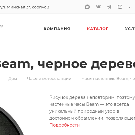
...
 ул. Минская 3г, корпус 3
ля
КОМПАНИЯ
КАТАЛОГ
УСЛ
eam, черное дерев
—
—
—
Дом
Часы и метеостанции
Часы настенные Beam, ч
Рисунок дерева неповторим, поэтому
настенные часы Beam — это всегда
уникальный природный узор в
достойном обрамлении, позволяюще
любоваться текстурой натурального
Подробности
материала.
Благодаря сочетанию