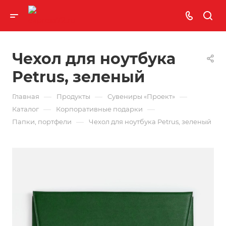
Чехол для ноутбука
Petrus, зеленый
—
—
—
Главная
Продукты
Сувениры «Проект»
—
—
Каталог
Корпоративные подарки
—
Папки, портфели
Чехол для ноутбука Petrus, зеленый