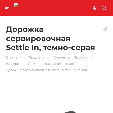
Дорожка
сервировочная
Settle In, темно-серая
—
—
—
Главная
Продукты
Сувениры «Проект»
—
—
—
Каталог
Дом
Домашний текстиль
Дорожка сервировочная Settle In, темно-серая