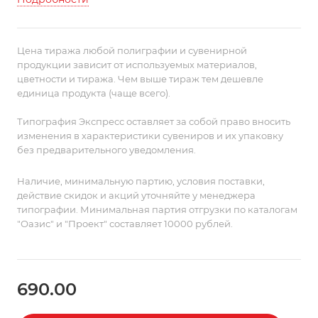
пропиткой от грязи и воды, что делает ее
применение для кухни и дома практичным, а уход —
легким.
Цена тиража любой полиграфии и сувенирной
продукции зависит от используемых материалов,
цветности и тиража. Чем выше тираж тем дешевле
единица продукта (чаще всего).
Типография Экспресс оставляет за собой право вносить
изменения в характеристики сувениров и их упаковку
без предварительного уведомления.
Наличие, минимальную партию, условия поставки,
действие скидок и акций уточняйте у менеджера
типографии. Минимальная партия отгрузки по каталогам
"Оазис" и "Проект" составляет 10000 рублей.
690.00