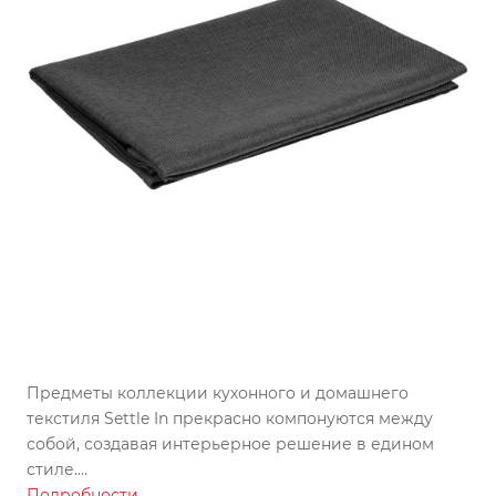
Предметы коллекции кухонного и домашнего
текстиля Settle In прекрасно компонуются между
собой, создавая интерьерное решение в едином
стиле.
Износостойкая ткань, имитирующая лен, обработана
Подробности