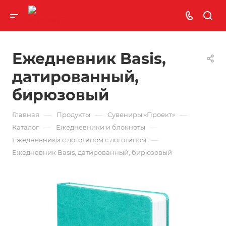
Ежедневник Basis,
датированный,
бирюзовый
—
—
—
Главная
Продукты
Сувениры «Проект»
—
—
Каталог
Ежедневники и блокноты
—
Ежедневники с логотипом с логотипом
Ежедневник Basis, датированный, бирюзовый