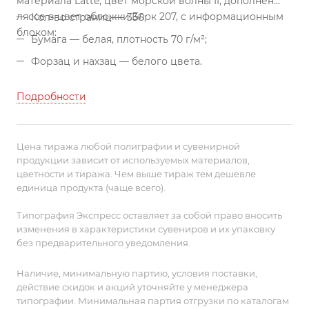
материала Latte, цвет морской волны II, дополнен
ляссе в цвет обложки.
Блок 207, с информационным
Кол-во страниц — 336;
блоком:
Бумага — белая, плотность 70 г/м²;
Форзац и нахзац — белого цвета.
Подробности
Цена тиража любой полиграфии и сувенирной
продукции зависит от используемых материалов,
цветности и тиража. Чем выше тираж тем дешевле
единица продукта (чаще всего).
Типография Экспресс оставляет за собой право вносить
изменения в характеристики сувениров и их упаковку
без предварительного уведомления.
Наличие, минимальную партию, условия поставки,
действие скидок и акций уточняйте у менеджера
типографии. Минимальная партия отгрузки по каталогам