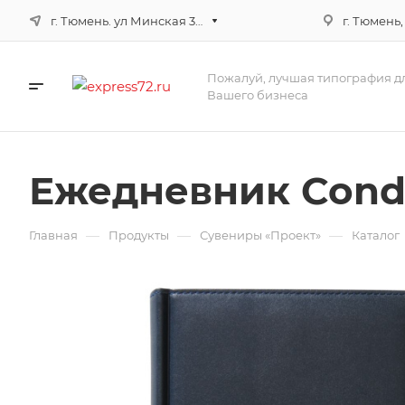
г. Тюмень. ул Минская 3г, корпус 3
г. Тюмень,
Пожалуй, лучшая типография д
Вашего бизнеса
Ежедневник Cond
—
—
—
Главная
Продукты
Сувениры «Проект»
Каталог