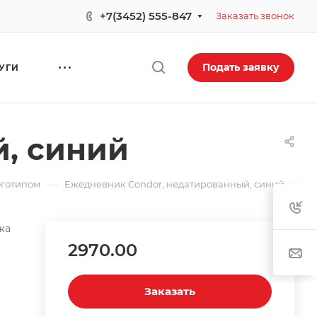
+7(3452) 555-847
Заказать звонок
Подать заявку
УГИ
, синий
—
оготипом
Ежедневник Condor, недатированный, синий
жа
2970.00
Заказать