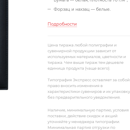
Бумага — белая, плотность 70 г/м²;
Форзац и нахзац — белые.
Подробности
Цена тиража любой полиграфии и
сувенирной продукции зависит от
используемых материалов, цветности и
тиража. Чем выше тираж тем дешевле
единица продукта (чаще всего).
Типография Экспресс оставляет за собой
право вносить изменения в
характеристики сувениров и их упаковку
без предварительного уведомления.
Наличие, минимальную партию, условия
поставки, действие скидок и акций
уточняйте у менеджера типографии.
Минимальная партия отгрузки по