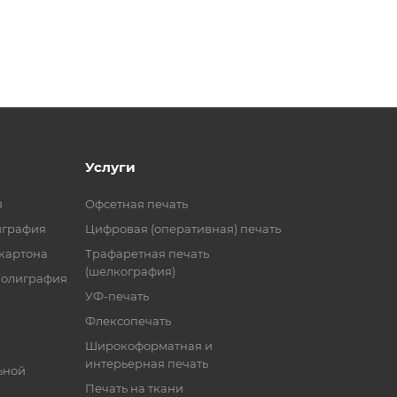
Услуги
я
Офсетная печать
играфия
Цифровая (оперативная) печать
 картона
Трафаретная печать
(шелкография)
полиграфия
УФ-печать
Флексопечать
Широкоформатная и
интерьерная печать
ьной
Печать на ткани