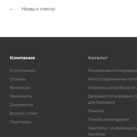
Назад к списку
Компания
Каталог
О компании
Рекламная полиграфи
Отзывы
Многостраничная пол
Вакансии
Упаковка (коробки) из
Реквизиты
Деловая полиграфия (
для бизнеса)
Документы
Пакеты
Вопрос-ответ
Печать календарей
Партнеры
Текстиль с индивидуал
печатью