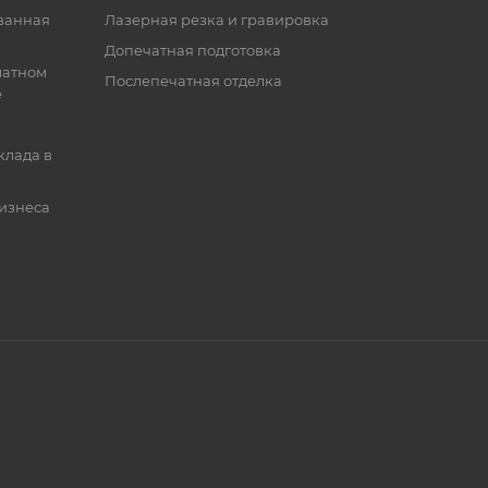
ванная
Лазерная резка и гравировка
Допечатная подготовка
матном
Послепечатная отделка
е
клада в
бизнеса