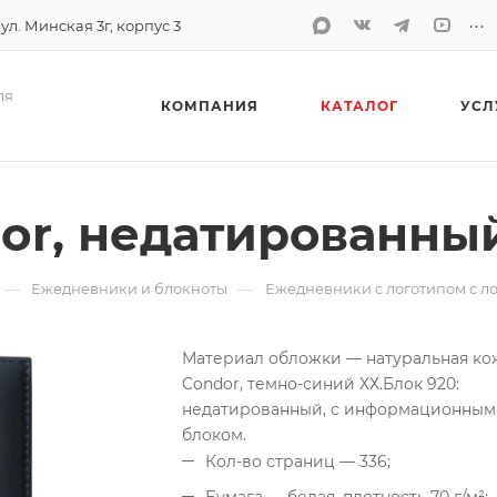
...
 ул. Минская 3г, корпус 3
ля
КОМПАНИЯ
КАТАЛОГ
УСЛ
or, недатированный
—
—
Ежедневники и блокноты
Ежедневники с логотипом с л
Материал обложки — натуральная ко
Condor, темно-синий ХХ.
Блок 920:
недатированный, с информационным
блоком.
Кол-во страниц — 336;