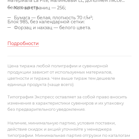
материала La Fite, малиновый LL, дополнен ляссе
белого цвета.
Кол-во страниц — 256;
Бумага — белая, плотность 70 г/м²;
Блок 985, без календарной сетки:
Форзац и нахзац — белого цвета.
Подробности
Цена тиража любой полиграфии и сувенирной
продукции зависит от используемых материалов,
цветности и тиража. Чем выше тираж тем дешевле
единица продукта (чаще всего).
Типография Экспресс оставляет за собой право вносить
изменения в характеристики сувениров и их упаковку
без предварительного уведомления.
Наличие, минимальную партию, условия поставки,
действие скидок и акций уточняйте у менеджера
типографии. Минимальная партия отгрузки по каталогам