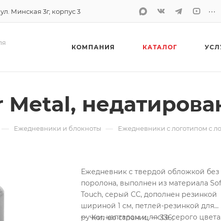
...
 ул. Минская 3г, корпус 3
ля
КОМПАНИЯ
КАТАЛОГ
УСЛ
 Metal, недатиров
—
—
Ежедневники и блокноты
Ежедневники с логотипом с л
Ежедневник с твердой обложкой без
поролона, выполнен из материала Sof
Touch, серый СС, дополнен резинкой
шириной 1 см, петлей-резинкой для
ручки, капталом и ляссе серого цвета
Кол-во страниц — 336;