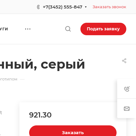
+7(3452) 555-847
Заказать звонок
Подать заявку
УГИ
анный, серый
—
оготипом
t
921.30
Заказать
.