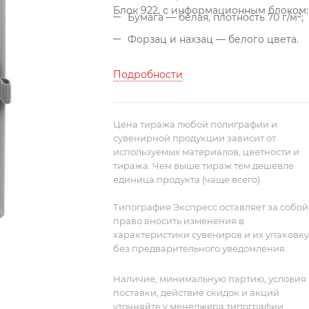
Блок 922, с информационным блоком:
Бумага — белая, плотность 70 г/м²;
Форзац и нахзац — белого цвета.
Подробности
Цена тиража любой полиграфии и
сувенирной продукции зависит от
используемых материалов, цветности и
тиража. Чем выше тираж тем дешевле
единица продукта (чаще всего).
Типография Экспресс оставляет за собой
право вносить изменения в
характеристики сувениров и их упаковку
без предварительного уведомления.
Наличие, минимальную партию, условия
поставки, действие скидок и акций
уточняйте у менеджера типографии.