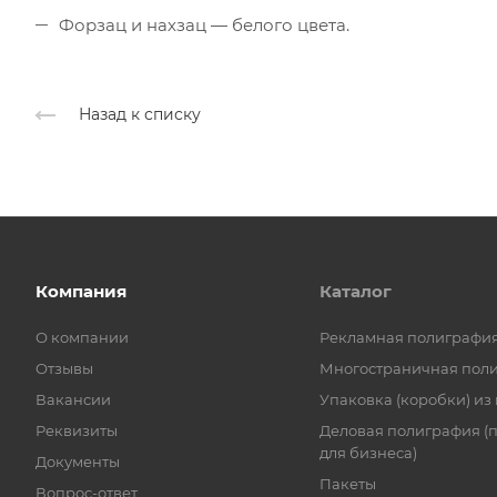
Форзац и нахзац — белого цвета.
Назад к списку
Компания
Каталог
О компании
Рекламная полиграфи
Отзывы
Многостраничная пол
Вакансии
Упаковка (коробки) из
Реквизиты
Деловая полиграфия (
для бизнеса)
Документы
Пакеты
Вопрос-ответ