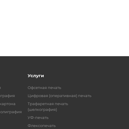
Услуги
я
Офсетная печать
играфия
Цифровая (оперативная) печать
 картона
Трафаретная печать
(шелкография)
полиграфия
УФ-печать
Флексопечать