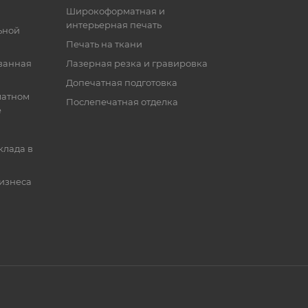
Широкоформатная и
интерьерная печать
ьной
Печать на ткани
ванная
Лазерная резка и гравировка
Допечатная подготовка
матном
Послепечатная отделка
е
клада в
бизнеса