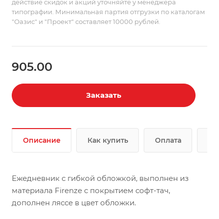
действие скидок и акций уточняйте у менеджера
типографии. Минимальная партия отгрузки по каталогам
"Оазис" и "Проект" составляет 10000 рублей.
905.00
Заказать
Описание
Как купить
Оплата
До
Ежедневник с гибкой обложкой, выполнен из
материала Firenze с покрытием софт-тач,
дополнен ляссе в цвет обложки.