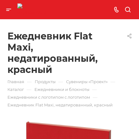
Ежедневник Flat
Maxi,
недатированный,
красный
—
—
—
Главная
Продукты
Сувениры «Проект»
—
—
Каталог
Ежедневники и блокноты
—
Ежедневники с логотипом с логотипом
Ежедневник Flat Maxi, недатированный, красный