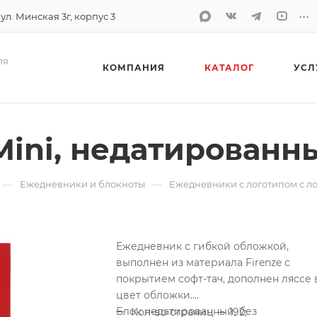
...
 ул. Минская 3г, корпус 3
ля
КОМПАНИЯ
КАТАЛОГ
УСЛ
Mini, недатированн
—
—
Ежедневники и блокноты
Ежедневники с логотипом с л
Ежедневник с гибкой обложкой,
выполнен из материала Firenze с
покрытием софт-тач, дополнен ляссе в
цвет обложки.
Блок недатированный, без
Кол-во страниц — 192;