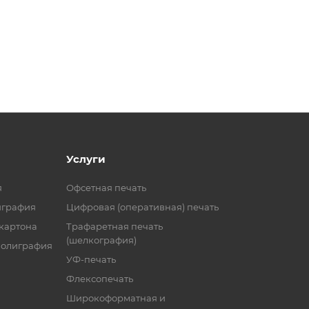
Услуги
я
Офсетная печать
играфия
Цифровая (оперативная) печать
 картона
Трафаретная печать
(шелкография)
полиграфия
УФ-печать
Флексопечать
Широкоформатная и