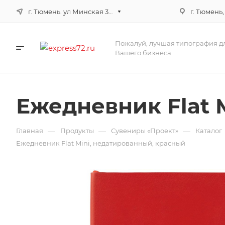
г. Тюмень. ул Минская 3г, корпус 3
г. Тюмень,
Пожалуй, лучшая типография д
Вашего бизнеса
Ежедневник Flat 
—
—
—
Главная
Продукты
Сувениры «Проект»
Каталог
Ежедневник Flat Mini, недатированный, красный