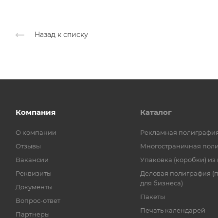
Назад к списку
Компания
Каталог
О компании
Рекламная полиграфи
Отзывы
Многостраничная пол
Вакансии
Упаковка (коробки) из
Реквизиты
Деловая полиграфия (
для бизнеса)
Документы
Пакеты
Вопрос-ответ
Печать календарей
Партнеры