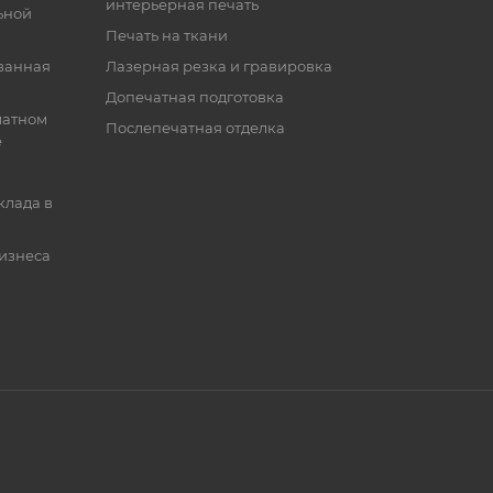
интерьерная печать
ьной
Печать на ткани
ванная
Лазерная резка и гравировка
Допечатная подготовка
матном
Послепечатная отделка
е
клада в
бизнеса