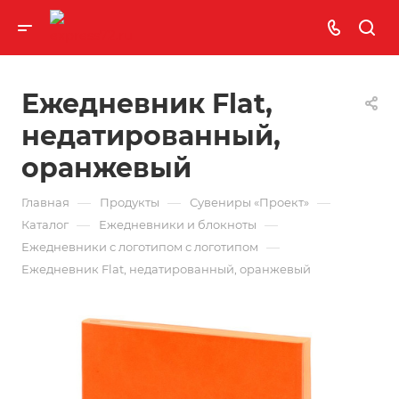
Ежедневник Flat,
недатированный,
оранжевый
—
—
—
Главная
Продукты
Сувениры «Проект»
—
—
Каталог
Ежедневники и блокноты
—
Ежедневники с логотипом с логотипом
Ежедневник Flat, недатированный, оранжевый