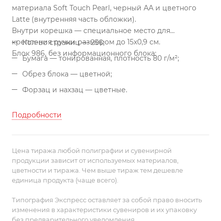
материала Soft Touch Pearl, черный АА и цветного
Latte (внутренняя часть обложки).
Внутри корешка — специальное место для
крепления ручки размером до 15х0,9 см.
Кол-во страниц — 256;
Блок 986, без информационного блока:
Бумага — тонированная, плотность 80 г/м²;
Обрез блока — цветной;
Форзац и нахзац — цветные.
Подробности
Цена тиража любой полиграфии и сувенирной
продукции зависит от используемых материалов,
цветности и тиража. Чем выше тираж тем дешевле
единица продукта (чаще всего).
Типография Экспресс оставляет за собой право вносить
изменения в характеристики сувениров и их упаковку
без предварительного уведомления.