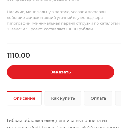
Наличие, минимальную партию, условия поставки,
действие скидок и акций уточняйте у менеджера
типографии. Минимальная партия отгрузки по каталогам
"Оазис" и "Проект" составляет 10000 рублей.
1110.00
Заказать
Описание
Как купить
Оплата
До
Гибкая обложка ежедневника выполнена из
материала Soft Touch Pearl, черный АА и цветного