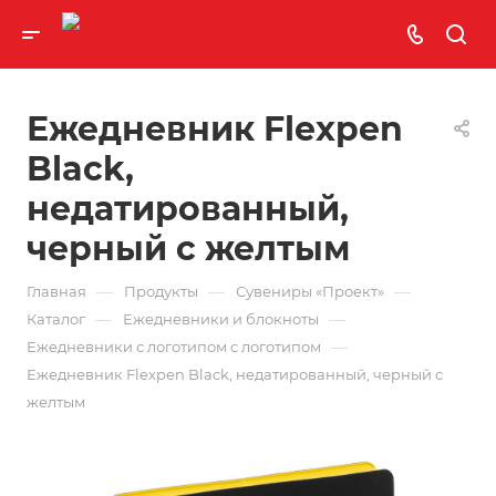
Ежедневник Flexpen
Black,
недатированный,
черный с желтым
—
—
—
Главная
Продукты
Сувениры «Проект»
—
—
Каталог
Ежедневники и блокноты
—
Ежедневники с логотипом с логотипом
Ежедневник Flexpen Black, недатированный, черный с
желтым