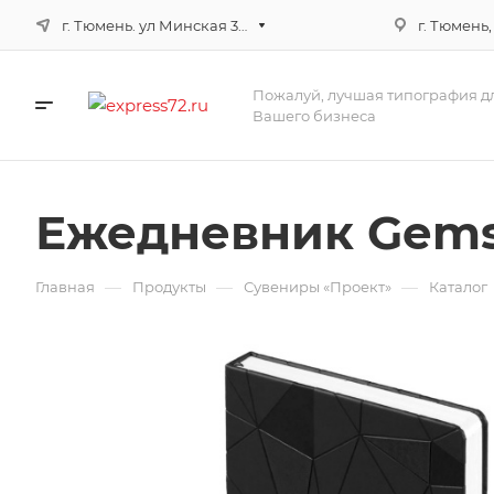
г. Тюмень. ул Минская 3г, корпус 3
г. Тюмень,
Пожалуй, лучшая типография д
Вашего бизнеса
Ежедневник Gems
—
—
—
Главная
Продукты
Сувениры «Проект»
Каталог