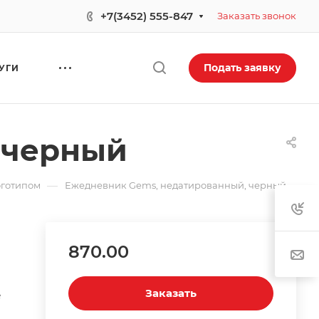
+7(3452) 555-847
Заказать звонок
Подать заявку
УГИ
 черный
—
оготипом
Ежедневник Gems, недатированный, черный
870.00
Заказать
е