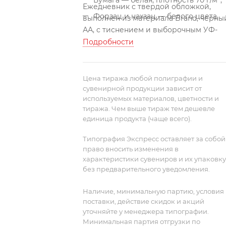
Бумага — белая, плотность 70 г/м²;
Ежедневник с твердой обложкой,
Форзац и нахзац — белого цвета.
выполнен из материала Brand, черны
АА, с тиснением и выборочным УФ-
лаком. Дополнен ляссе в цвет
Подробности
обложки.
Блок 210:
Цена тиража любой полиграфии и
сувенирной продукции зависит от
используемых материалов, цветности и
тиража. Чем выше тираж тем дешевле
единица продукта (чаще всего).
Типография Экспресс оставляет за собой
право вносить изменения в
характеристики сувениров и их упаковку
без предварительного уведомления.
Наличие, минимальную партию, условия
поставки, действие скидок и акций
уточняйте у менеджера типографии.
Минимальная партия отгрузки по