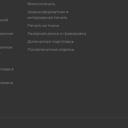
Флексопечать
Широкоформатная и
интерьерная печать
ьной
Печать на ткани
ванная
Лазерная резка и гравировка
Допечатная подготовка
матном
Послепечатная отделка
е
клада в
бизнеса