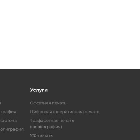
Услуги
я
Офсетная печать
играфия
Цифровая (оперативная) печать
 картона
Трафаретная печать
(шелкография)
полиграфия
УФ-печать