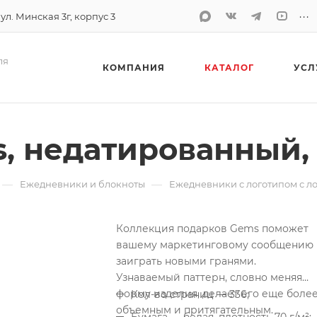
...
 ул. Минская 3г, корпус 3
ля
КОМПАНИЯ
КАТАЛОГ
УСЛ
, недатированный,
—
—
Ежедневники и блокноты
Ежедневники с логотипом с л
Коллекция подарков Gems поможет
вашему маркетинговому сообщению
заиграть новыми гранями.
Узнаваемый паттерн, словно меняя
форму изделия, делает его еще боле
Кол-во страниц — 336;
объемным и притягательным.