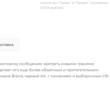
каталогам "Оазис" и "Проект" составляет
10000 рублей.
оставка
инговому сообщению заиграть новыми гранями.
делает его еще более объемным и притягательным.
риала Brand, черный АА, с тиснением и выборочным УФ-