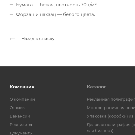
Бумага — белая, плотность 70 г/м²;
Форзац и нахзац — белого цвета.
Назад к списку
Компания
Каталог
О компании
Рекламная полиграфи
Отзывы
Многостраничная пол
Вакансии
Упаковка (коробки) из
Реквизиты
Деловая полиграфия (
для бизнеса)
Документы