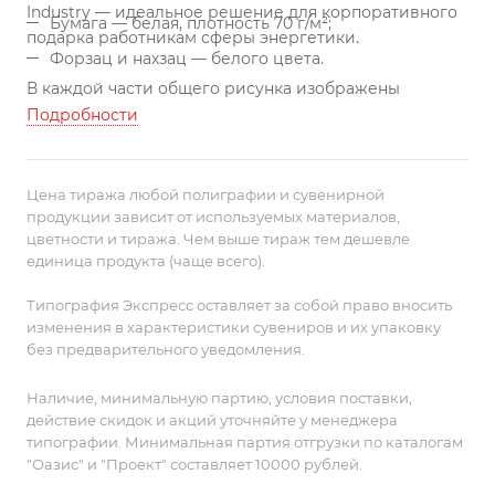
Industry — идеальное решение для корпоративного
Бумага — белая, плотность 70 г/м²;
подарка работникам сферы энергетики.
Форзац и нахзац — белого цвета.
В каждой части общего рисунка изображены
главные символы электроэнергетики.
Ежедневник с
Подробности
гибкой обложкой, выполнен из материала Latte,
серый, дополнен ляссе в цвет обложки.
Блок
недатированный, без календарной сетки:
Цена тиража любой полиграфии и сувенирной
продукции зависит от используемых материалов,
цветности и тиража. Чем выше тираж тем дешевле
единица продукта (чаще всего).
Типография Экспресс оставляет за собой право вносить
изменения в характеристики сувениров и их упаковку
без предварительного уведомления.
Наличие, минимальную партию, условия поставки,
действие скидок и акций уточняйте у менеджера
типографии. Минимальная партия отгрузки по каталогам
"Оазис" и "Проект" составляет 10000 рублей.