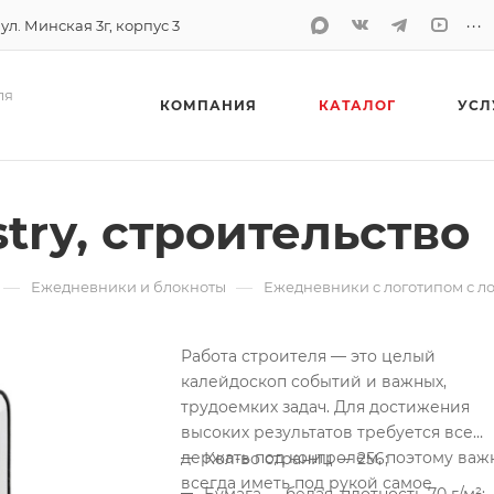
...
 ул. Минская 3г, корпус 3
ля
КОМПАНИЯ
КАТАЛОГ
УСЛ
try, строительство
—
—
Ежедневники и блокноты
Ежедневники с логотипом с л
Работа строителя — это целый
калейдоскоп событий и важных,
трудоемких задач. Для достижения
высоких результатов требуется все
держать под контролем, поэтому важ
Кол-во страниц — 256;
всегда иметь под рукой самое