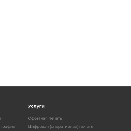
Услуги
я
Офсетная печать
играфия
Цифровая (оперативная) печать