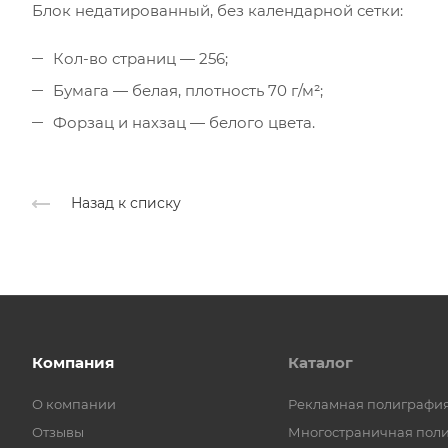
Блок недатированный, без календарной сетки:
Кол-во страниц — 256;
Бумага — белая, плотность 70 г/м²;
Форзац и нахзац — белого цвета.
Назад к списку
Компания
Каталог
О компании
Рекламная полиграфи
Отзывы
Многостраничная пол