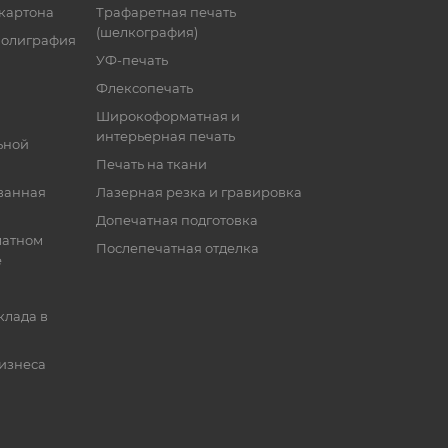
 картона
Трафаретная печать
(шелкография)
полиграфия
УФ-печать
Флексопечать
Широкоформатная и
интерьерная печать
ьной
Печать на ткани
ванная
Лазерная резка и гравировка
Допечатная подготовка
матном
Послепечатная отделка
е
клада в
бизнеса