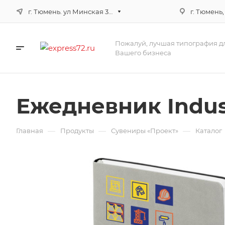
г. Тюмень. ул Минская 3г, корпус 3
г. Тюмень,
Пожалуй, лучшая типография д
Вашего бизнеса
Ежедневник Indus
—
—
—
Главная
Продукты
Сувениры «Проект»
Каталог