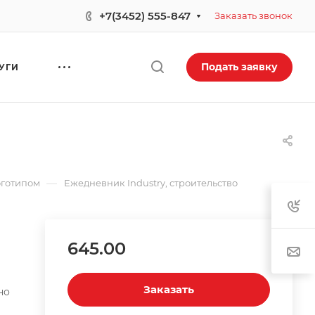
+7(3452) 555-847
Заказать звонок
Подать заявку
УГИ
—
оготипом
Ежедневник Industry, строительство
645.00
Заказать
но