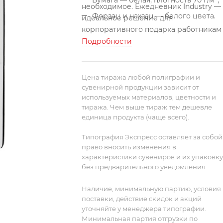
Бумага — белая, плотность 70 г/м²;
необходимое. Ежедневник Industry —
Форзац и нахзац — белого цвета.
идеальное решение для
корпоративного подарка работникам
сферы строительства.
Подробности
В каждой части общего рисунка
изображены главные символы
Цена тиража любой полиграфии и
строительной сферы.
Ежедневник с
сувенирной продукции зависит от
используемых материалов, цветности и
гибкой обложкой, выполнен из
тиража. Чем выше тираж тем дешевле
материала Latte, серый, дополнен ля
единица продукта (чаще всего).
в цвет обложки.
Блок недатированный
без календарной сетки:
Типография Экспресс оставляет за собой
право вносить изменения в
характеристики сувениров и их упаковку
без предварительного уведомления.
Наличие, минимальную партию, условия
поставки, действие скидок и акций
уточняйте у менеджера типографии.
Минимальная партия отгрузки по