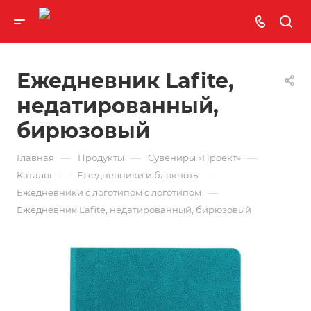
Ежедневник Lafite,
недатированный,
бирюзовый
—
—
—
Главная
Продукты
Сувениры «Проект»
—
—
Каталог
Ежедневники и блокноты
—
Ежедневники с логотипом с логотипом
Ежедневник Lafite, недатированный, бирюзовый