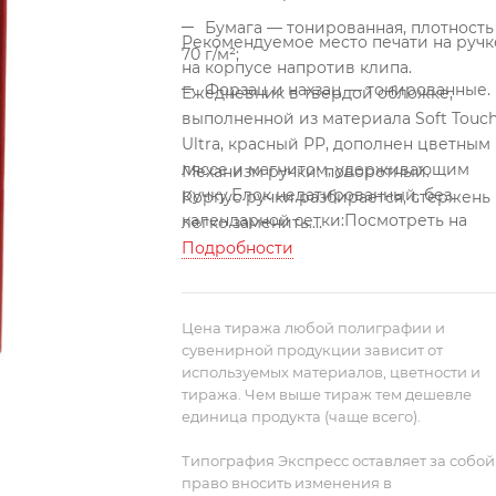
Бумага — тонированная, плотность
Рекомендуемое место печати на ручк
70 г/м²;
на корпусе напротив клипа.
Форзац и нахзац — тонированные.
Ежедневник в твердой обложке,
выполненной из материала Soft Touc
Ultra, красный РР, дополнен цветным
ляссе и магнитом, удерживающим
Механизм ручки: поворотный.
ручку.
Блок недатированный, без
Корпус ручки разбирается, стержень
календарной сетки:Посмотреть на
легко заменить.
сайте
Стержень с синими чернилами.
Подробности
Цена тиража любой полиграфии и
сувенирной продукции зависит от
используемых материалов, цветности и
тиража. Чем выше тираж тем дешевле
единица продукта (чаще всего).
Типография Экспресс оставляет за собой
право вносить изменения в