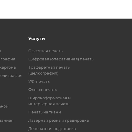
Услуги
я
Офсетная печать
играфия
Цифровая (оперативная) печать
 картона
Трафаретная печать
(шелкография)
полиграфия
УФ-печать
Флексопечать
Широкоформатная и
интерьерная печать
ьной
Печать на ткани
ванная
Лазерная резка и гравировка
Допечатная подготовка