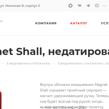
...
 ул. Минская 3г, корпус 3
ля
КОМПАНИЯ
КАТАЛОГ
УСЛ
t Shall, недатиро
—
—
Ежедневники и блокноты
Ежедневники с логотипом с л
Внутри обложки ежедневник Magnet
Shall скрывает приятный сюрприз —
магнит, удерживающий ручку. Теперь
она будет всегда под рукой, когда
нужно сделать очередную пометку.
Кол-во страниц — 256;