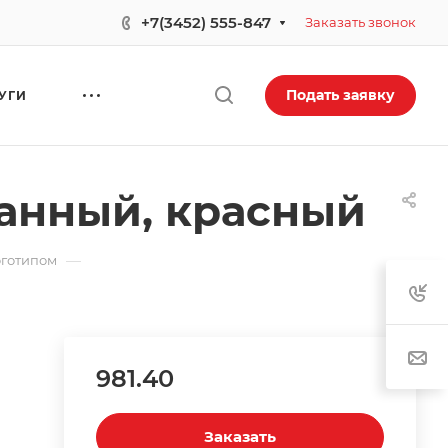
+7(3452) 555-847
Заказать звонок
Подать заявку
УГИ
ванный, красный
—
оготипом
981.40
Заказать