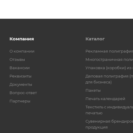
Компания
Каталог
О компании
Рекламная полиграфи
Отзывы
Многостраничная пол
Вакансии
Упаковка (коробки) из
Реквизиты
Деловая полиграфия (
для бизнеса)
Документы
Пакеты
Вопрос-ответ
Печать календарей
Партнеры
Текстиль с индивидуал
печатью
Сувенирная брендиро
продукция