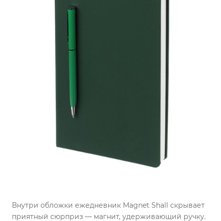
Внутри обложки ежедневник Magnet Shall скрывает
приятный сюрприз — магнит, удерживающий ручку.