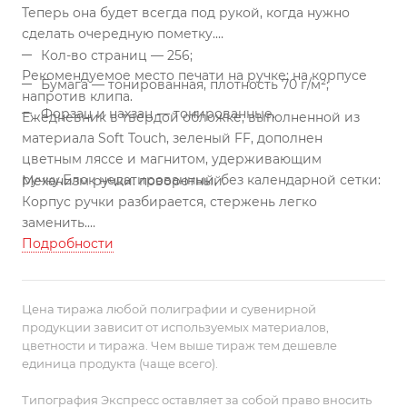
Теперь она будет всегда под рукой, когда нужно
сделать очередную пометку.
Кол-во страниц — 256;
Рекомендуемое место печати на ручке: на корпусе
Бумага — тонированная, плотность 70 г/м²;
напротив клипа.
Форзац и нахзац — тонированные.
Ежедневник в твердой обложке, выполненной из
материала Soft Touch, зеленый FF, дополнен
цветным ляссе и магнитом, удерживающим
ручку.
Блок недатированный, без календарной сетки:
Механизм ручки: поворотный.
Корпус ручки разбирается, стержень легко
заменить.
Стержень с синими чернилами.
Подробности
Цена тиража любой полиграфии и сувенирной
продукции зависит от используемых материалов,
цветности и тиража. Чем выше тираж тем дешевле
единица продукта (чаще всего).
Типография Экспресс оставляет за собой право вносить