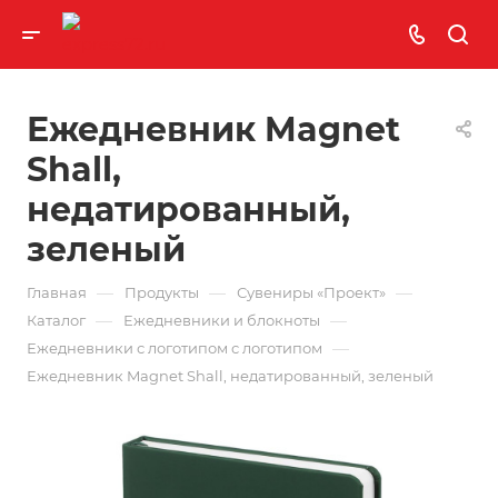
Ежедневник Magnet
Shall,
недатированный,
зеленый
—
—
—
Главная
Продукты
Сувениры «Проект»
—
—
Каталог
Ежедневники и блокноты
—
Ежедневники с логотипом с логотипом
Ежедневник Magnet Shall, недатированный, зеленый