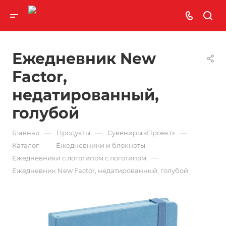
Ежедневник New
Factor,
недатированный,
голубой
—
—
—
Главная
Продукты
Сувениры «Проект»
—
—
Каталог
Ежедневники и блокноты
—
Ежедневники с логотипом с логотипом
Ежедневник New Factor, недатированный, голубой