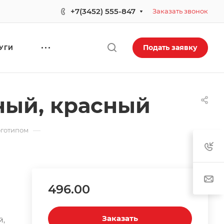
+7(3452) 555-847
Заказать звонок
Подать заявку
УГИ
ный, красный
—
оготипом
496.00
Заказать
й,