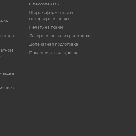
Флексопечать
Широкоформатная и
интерьерная печать
ьной
Печать на ткани
ванная
Лазерная резка и гравировка
Допечатная подготовка
матном
Послепечатная отделка
е
клада в
бизнеса