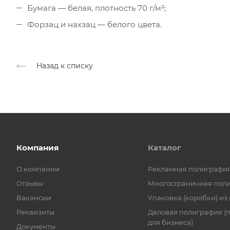
Бумага — белая, плотность 70 г/м²;
Форзац и нахзац — белого цвета.
Назад к списку
Компания
Каталог
О компании
Рекламная полиграфи
Отзывы
Многостраничная пол
Вакансии
Упаковка (коробки) из
Реквизиты
Деловая полиграфия (
для бизнеса)
Документы