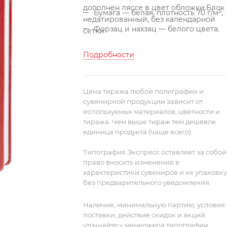
дополнен ляссе в цвет обложки.
Блок
Бумага — белая, плотность 70 г/м²;
недатированный, без календарной
Форзац и нахзац — белого цвета.
сетки
Подробности
Цена тиража любой полиграфии и
сувенирной продукции зависит от
используемых материалов, цветности и
тиража. Чем выше тираж тем дешевле
единица продукта (чаще всего).
Типография Экспресс оставляет за собой
право вносить изменения в
характеристики сувениров и их упаковку
без предварительного уведомления.
Наличие, минимальную партию, условия
поставки, действие скидок и акций
уточняйте у менеджера типографии.