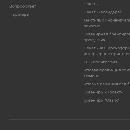
Пакеты
Вопрос-ответ
Печать календарей
Партнеры
Текстиль с индивидуал
печатью
Сувенирная брендиро
продукция
Печать на широкофор
интерьерном принтер
POS-полиграфия
Готовая продукция со с
Тюмени
Готовые решения для 
Сувениры «Проект»
Сувениры "Оазис"