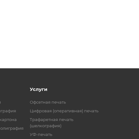
Услуги
я
Офсетная печать
играфия
Цифровая (оперативная) печать
 картона
Трафаретная печать
(шелкография)
полиграфия
УФ-печать