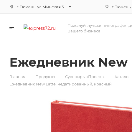
г. Тюмень. ул Минская 3г, корпус 3
г. Тюмень,
Пожалуй, лучшая типография д
Вашего бизнеса
Ежедневник New L
—
—
—
Главная
Продукты
Сувениры «Проект»
Каталог
Ежедневник New Latte, недатированный, красный