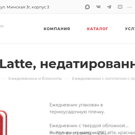
...
 ул. Минская 3г, корпус 3
ля
КОМПАНИЯ
КАТАЛОГ
УСЛ
atte, недатирован
—
—
Ежедневники и блокноты
Ежедневники с логотипом с л
Ежедневник упакован в
термоусадочную пленку.
Ежедневник с твердой обложкой.
Выполнен из материала Latte, красны
Кол-во страниц — 256;