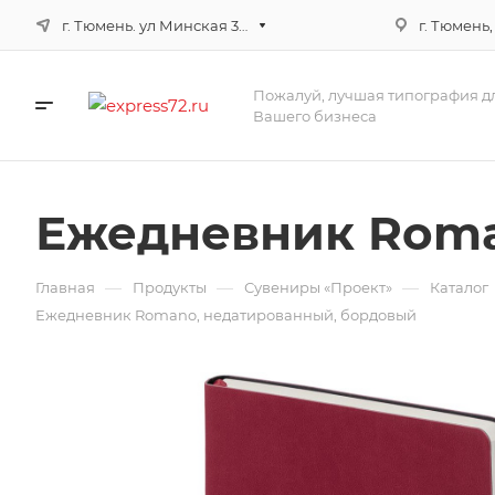
г. Тюмень. ул Минская 3г, корпус 3
г. Тюмень,
Пожалуй, лучшая типография д
Вашего бизнеса
Ежедневник Roma
—
—
—
Главная
Продукты
Сувениры «Проект»
Каталог
Ежедневник Romano, недатированный, бордовый