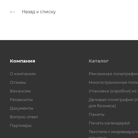
Назад к списку
Компания
Каталог
О компании
Рекламная полиграфи
Отзывы
Многостраничная пол
Вакансии
Упаковка (коробки) из
Реквизиты
Деловая полиграфия (
для бизнеса)
Документы
Пакеты
Вопрос-ответ
Печать календарей
Партнеры
Текстиль с индивидуал
печатью