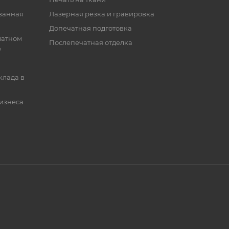
ванная
Лазерная резка и гравировка
Допечатная подготовка
матном
Послепечатная отделка
е
клада в
бизнеса