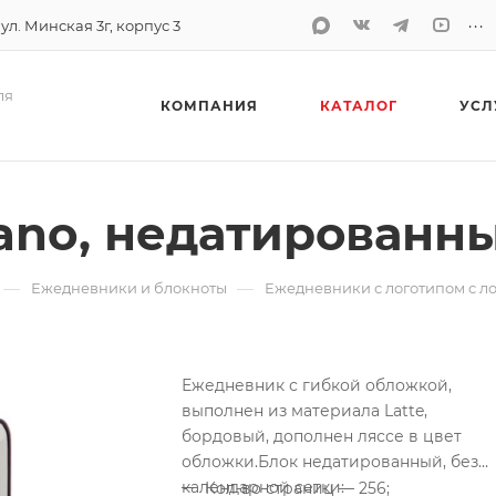
...
 ул. Минская 3г, корпус 3
ля
КОМПАНИЯ
КАТАЛОГ
УСЛ
no, недатированны
—
—
Ежедневники и блокноты
Ежедневники с логотипом с л
Ежедневник с гибкой обложкой,
выполнен из материала Latte,
бордовый, дополнен ляссе в цвет
обложки.
Блок недатированный, без
календарной сетки:
Кол-во страниц — 256;