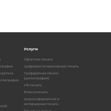
Услуги
я
Офсетная печать
играфия
Цифровая (оперативная) печать
 картона
Трафаретная печать
(шелкография)
полиграфия
УФ-печать
Флексопечать
Широкоформатная и
интерьерная печать
ьной
Печать на ткани