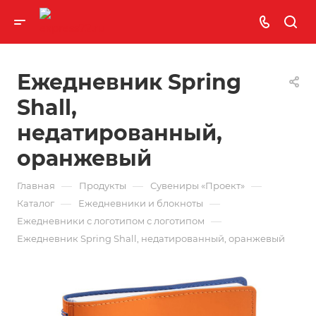
Ежедневник Spring
Shall,
недатированный,
оранжевый
—
—
—
Главная
Продукты
Сувениры «Проект»
—
—
Каталог
Ежедневники и блокноты
—
Ежедневники с логотипом с логотипом
Ежедневник Spring Shall, недатированный, оранжевый