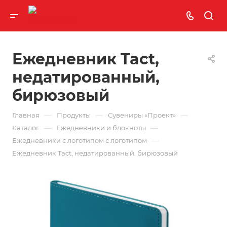
Ежедневник Tact,
недатированный,
бирюзовый
—
—
—
Главная
Продукты
Сувениры «Проект»
—
—
Каталог
Ежедневники и блокноты
—
Ежедневники с логотипом с логотипом
Ежедневник Tact, недатированный, бирюзовый