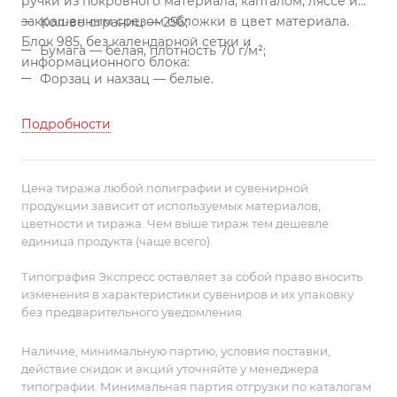
ручки из покровного материала, капталом, ляссе и
закрашенным срезом обложки в цвет материала.
Кол-во страниц — 256;
Блок 985, без календарной сетки и
Бумага — белая, плотность 70 г/м²;
информационного блока:
Форзац и нахзац — белые.
Подробности
Цена тиража любой полиграфии и сувенирной
продукции зависит от используемых материалов,
цветности и тиража. Чем выше тираж тем дешевле
единица продукта (чаще всего).
Типография Экспресс оставляет за собой право вносить
изменения в характеристики сувениров и их упаковку
без предварительного уведомления.
Наличие, минимальную партию, условия поставки,
действие скидок и акций уточняйте у менеджера
типографии. Минимальная партия отгрузки по каталогам