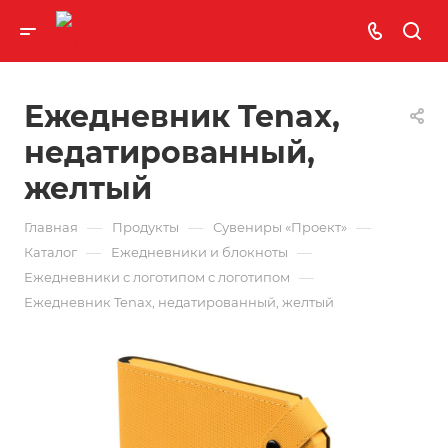
Ежедневник Tenax,
недатированный,
желтый
—
—
—
Главная
Продукты
Сувениры «Проект»
—
—
Каталог
Ежедневники и блокноты
—
Ежедневники с логотипом с логотипом
Ежедневник Tenax, недатированный, желтый