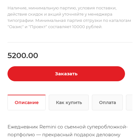
Наличие, минимальную партию, условия поставки,
действие скидок и акций уточняйте у менеджера
типографии. Минимальная партия отгрузки по каталогам
"Оазис" и "Проект" составляет 10000 рублей.
5200.00
Заказать
Описание
Как купить
Оплата
До
Ежедневник Remini со съемной суперобложкой-
портфолио — прекрасный подарок деловому