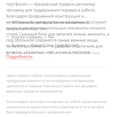
портфолио — прекрасный подарок деловому
человеку для поддержания порядка в работе.
Благодаря продуманной конструкции и
качественным материалам ежедневник прослужит
Обложка блока выполнена из картона с
долго и станет отличительным элементом личного
покрытием софт-тач;
стиля. Съемный блок для записей можно заменить, а
Кол-во страниц — 144
под обложкой сохранятся самые важные вещи,
Бумага — белая Color Copy 80 г/м²;
записи и документы — в удобных отделениях для
визиток, кредитных карт, ручки и паспорта.
Форзац и нахзац — белые Color Copy 160 г/м²;
Подробности
Линейку деловых аксессуаров Remini оценят
Конгревное тиснение логотипа на задней
любители благородной классики. Оформленные в
обложке;
едином стиле, они легко собираются в подарочные
Цена тиража любой полиграфии и сувенирной
наборы.
Индивидуальная коробка и калька с печатью.
продукции зависит от используемых материалов,
Еженедельник Remini со съемной обложкой-
цветности и тиража. Чем выше тираж тем дешевле
портфолио из натуральной кожи, репсовым ляссе и
единица продукта (чаще всего).
окрашенным срезом обложки в цвет материала.
Блок без календарной сетки:
Типография Экспресс оставляет за собой право вносить
изменения в характеристики сувениров и их упаковку
без предварительного уведомления.