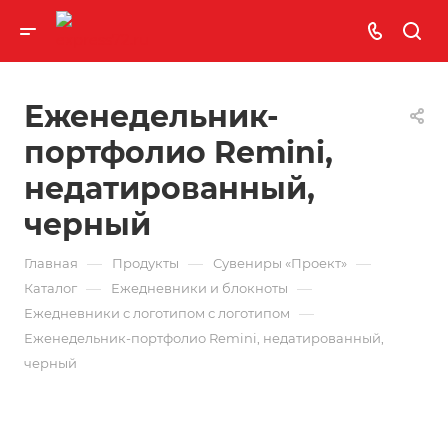
Еженедельник-
портфолио Remini,
недатированный,
черный
—
—
—
Главная
Продукты
Сувениры «Проект»
—
—
Каталог
Ежедневники и блокноты
—
Ежедневники с логотипом с логотипом
Еженедельник-портфолио Remini, недатированный,
черный