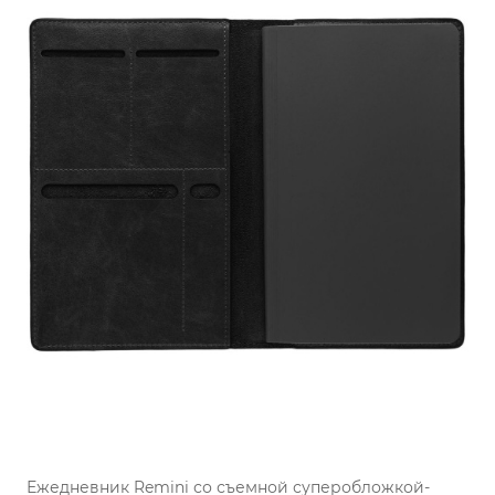
Ежедневник Remini со съемной суперобложкой-