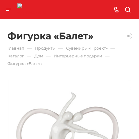
Фигурка «Балет»
—
—
—
Главная
Продукты
Сувениры «Проект»
—
—
—
Каталог
Дом
Интерьерные подарки
Фигурка «Балет»