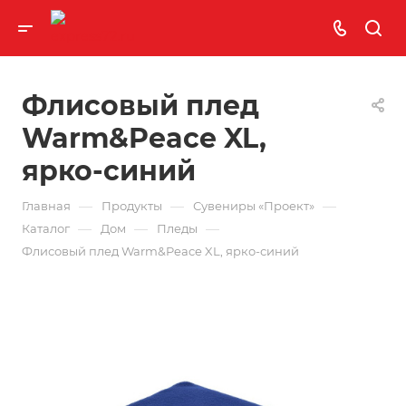
Флисовый плед
Warm&Peace XL,
ярко-синий
—
—
—
Главная
Продукты
Сувениры «Проект»
—
—
—
Каталог
Дом
Пледы
Флисовый плед Warm&Peace XL, ярко-синий