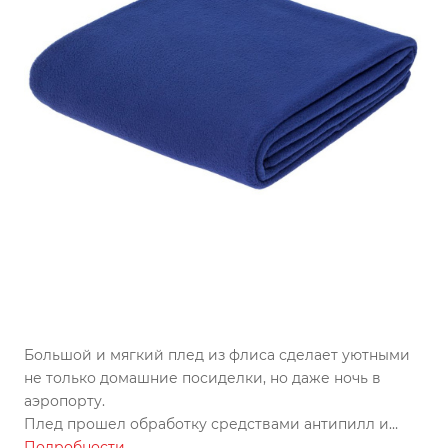
Большой и мягкий плед из флиса сделает уютными
не только домашние посиделки, но даже ночь в
аэропорту.
Плед прошел обработку средствами антипилл и
антистатик, препятствующими образованию
Подробности