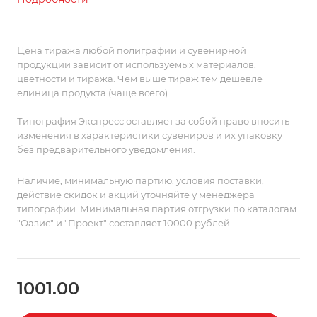
катышков и частично снимающими статическое
электричество.
Плед упакован в полиэтиленовый пакет с липким
Цена тиража любой полиграфии и сувенирной
краем.
продукции зависит от используемых материалов,
цветности и тиража. Чем выше тираж тем дешевле
единица продукта (чаще всего).
Возможен разнотон в поставке.
Типография Экспресс оставляет за собой право вносить
изменения в характеристики сувениров и их упаковку
без предварительного уведомления.
Наличие, минимальную партию, условия поставки,
действие скидок и акций уточняйте у менеджера
типографии. Минимальная партия отгрузки по каталогам
"Оазис" и "Проект" составляет 10000 рублей.
1001.00