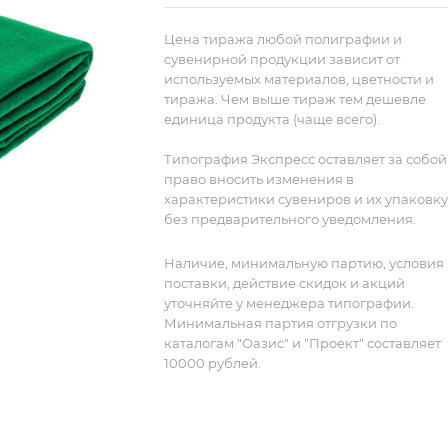
пакет с липким краем.
Цена тиража любой полиграфии и
Возможен небольшой разнотон в
сувенирной продукции зависит от
используемых материалов, цветности и
поставке.
тиража. Чем выше тираж тем дешевле
единица продукта (чаще всего).
Типография Экспресс оставляет за собой
право вносить изменения в
характеристики сувениров и их упаковку
без предварительного уведомления.
Наличие, минимальную партию, условия
поставки, действие скидок и акций
уточняйте у менеджера типографии.
Минимальная партия отгрузки по
каталогам "Оазис" и "Проект" составляет
10000 рублей.