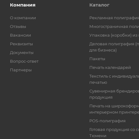
Компания
Каталог
О компании
Рекламная полиграфи
Отзывы
Многостраничная пол
Вакансии
Упаковка (коробки) из
Реквизиты
Деловая полиграфия (
для бизнеса)
Документы
Пакеты
Вопрос-ответ
Печать календарей
Партнеры
Текстиль с индивидуал
печатью
Сувенирная брендиро
продукция
Печать на широкофор
интерьерном принтер
POS-полиграфия
Готовая продукция со с
Тюмени