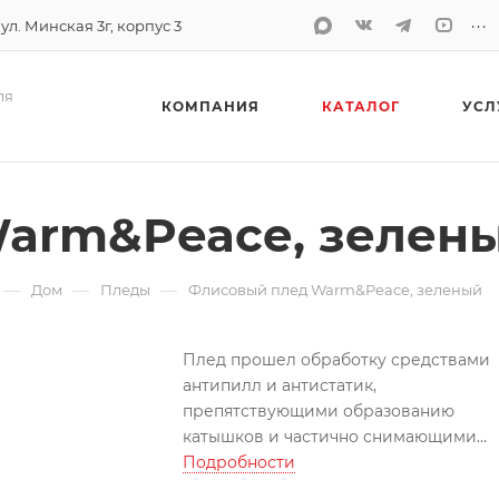
...
 ул. Минская 3г, корпус 3
ля
КОМПАНИЯ
КАТАЛОГ
УСЛ
arm&Peace, зелен
—
—
—
Дом
Пледы
Флисовый плед Warm&Peace, зеленый
Плед прошел обработку средствами
антипилл и антистатик,
препятствующими образованию
катышков и частично снимающими
статическое электричество.
Подробности
Плед упакован в полиэтиленовый