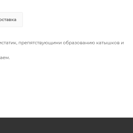
оставка
тистатик, препятствующими образованию катышков и
аем.