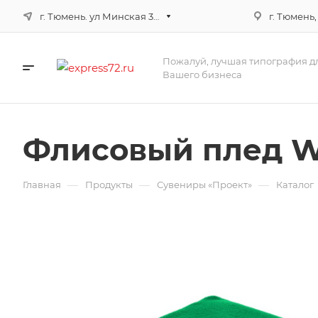
г. Тюмень. ул Минская 3г, корпус 3
г. Тюмень,
Пожалуй, лучшая типография д
Вашего бизнеса
Флисовый плед W
—
—
—
Главная
Продукты
Сувениры «Проект»
Каталог