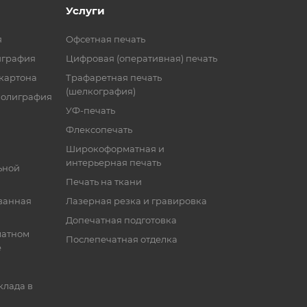
Услуги
я
Офсетная печать
играфия
Цифровая (оперативная) печать
 картона
Трафаретная печать
(шелкография)
полиграфия
УФ-печать
Флексопечать
Широкоформатная и
интерьерная печать
ьной
Печать на ткани
ванная
Лазерная резка и гравировка
Допечатная подготовка
матном
Послепечатная отделка
е
клада в