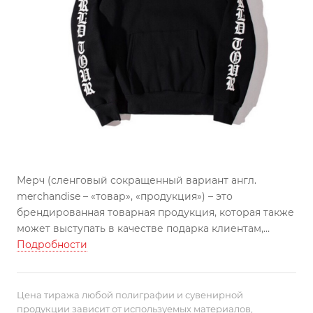
Мерч (сленговый сокращенный вариант англ.
merchandise – «‎товар», «продукция») – это
брендированная товарная продукция, которая также
может выступать в качестве подарка клиентам,
партнерам, сотрудникам и др.
Подробности
С мерчем мы сталкиваемся ежедневно. Самый
очевидный пример – футболки с фотографиями
популярных артистов или музыкальных групп.
Цена тиража любой полиграфии и сувенирной
продукции зависит от используемых материалов,