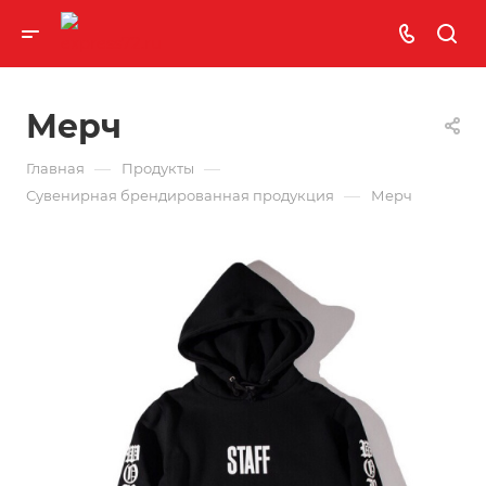
Мерч
—
—
Главная
Продукты
—
Сувенирная брендированная продукция
Мерч