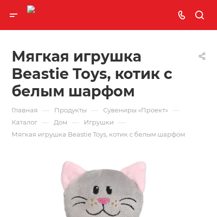
Мягкая игрушка
Beastie Toys, котик с
белым шарфом
—
—
—
Главная
Продукты
Сувениры «Проект»
—
—
—
Каталог
Дом
Игрушки
Мягкая игрушка Beastie Toys, котик с белым шарфом