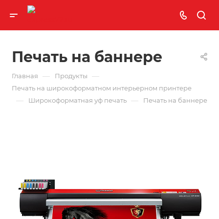
Печать на баннере
—
—
Главная
Продукты
Печать на широкоформатном интерьерном принтере
—
—
Широкоформатная уф печать
Печать на баннере