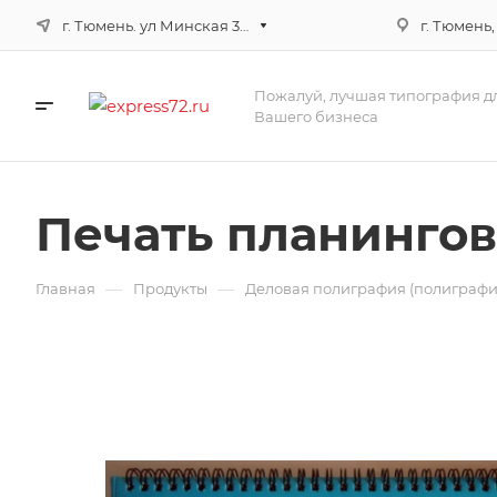
г. Тюмень. ул Минская 3г, корпус 3
г. Тюмень,
Пожалуй, лучшая типография д
Вашего бизнеса
Печать планингов
—
—
Главная
Продукты
Деловая полиграфия (полиграфи