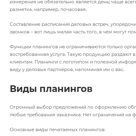
измерения не обязательно является день; чаще все
разметка, например, почасовая.
Составление расписания деловых встреч, упорядоч
звонков – вот лишь малая часть того, в чём могут 
Функции планингов не ограничиваются только орган
востребованная услуга. Такую продукцию раздают в
клиентам. Планинги с логотипом и полезной информ
виду у деловых партнёров, напоминая им о вас.
Виды планингов
Огромный выбор предложений по оформлению облож
любые требования заказчика. Нет ограничений на ф
Основные виды печатаемых планингов: