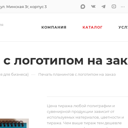
...
 ул. Минская 3г, корпус 3
ля
КОМПАНИЯ
КАТАЛОГ
УСЛ
 с логотипом на зак
—
я для бизнеса)
Печать планингов с логотипом на заказ
Цена тиража любой полиграфии и
сувенирной продукции зависит от
используемых материалов, цветности и
тиража. Чем выше тираж тем дешевле