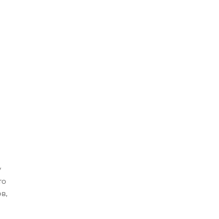
у
то
в,