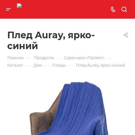
Плед Auray, ярко-
синий
—
—
—
Главная
Продукты
Сувениры «Проект»
—
—
—
Каталог
Дом
Пледы
Плед Auray, ярко-синий