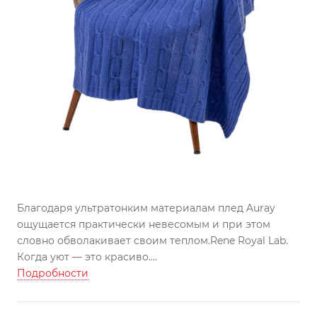
Благодаря ультратонким материалам плед Auray
ощущается практически невесомым и при этом
словно обволакивает своим теплом.
Rene Royal Lab.
Когда уют — это красиво.
Плед выполнен из ультратонкой итальянской пряжи
Подробности
из шерсти мериноса с добавлением кашемира и
вискозы.