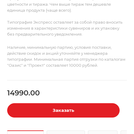
цветности и тиража. Чем выше тираж тем дешевле
возможность достойно, но без лишнего пафоса
единица продукта (чаще всего).
пожелать процветания и благополучия. Вложите в
коробку карточку с пожеланиями или закажите
Типография Экспресс оставляет за собой право вносить
неброский шеврон или ярлык для самого пледа — и
изменения в характеристики сувениров и их упаковку
можете быть уверены: этот красивый, долговечный
без предварительного уведомления.
и уютный подарок не один год будет напоминать
вашему деловому партнеру именно о вас.
Наличие, минимальную партию, условия поставки,
действие скидок и акций уточняйте у менеджера
типографии. Минимальная партия отгрузки по каталогам
"Оазис" и "Проект" составляет 10000 рублей.
14990.00
Заказать