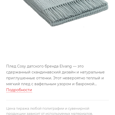
Плед Cosy датского бренда Elvang — это
cдержанный скандинавский дизайн и натуральные
приглушенные оттенки. Этот невероятно теплый и
мягкий плед с вафельным узором и бахромой
подарит ощущение повышенного комфорта и
Подробности
особенного уюта.
Плед с добавлением шерсти альпака подходит в
Цена тиража любой полиграфии и сувенирной
подарок как мужчине, так и женщине. Это
продукции зависит от используемых материалов,