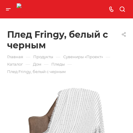
Плед Fringy, белый с
черным
—
—
—
Главная
Продукты
Сувениры «Проект»
—
—
—
Каталог
Дом
Пледы
Плед Fringy, белый с черным