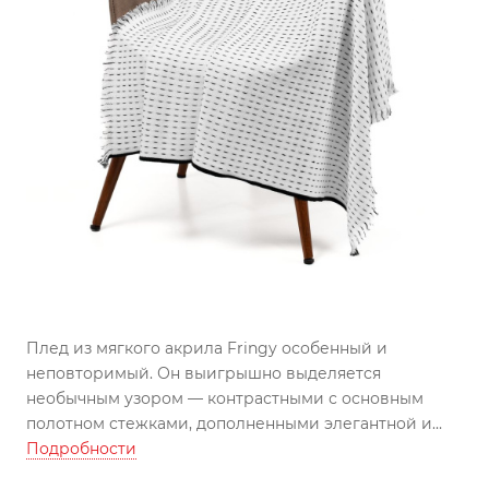
Плед из мягкого акрила Fringy особенный и
неповторимый. Он выигрышно выделяется
необычным узором — контрастными с основным
полотном стежками, дополненными элегантной и
аккуратной бахромой. Словно соединив в себе
Подробности
искусство вязания с шитьем, плед гармонично