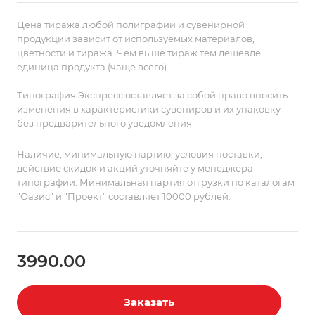
впишется в дизайн современной гостиной или
спальни.
Цена тиража любой полиграфии и сувенирной
Поставляется в пакете с липким краем.
продукции зависит от используемых материалов,
цветности и тиража. Чем выше тираж тем дешевле
единица продукта (чаще всего).
Типография Экспресс оставляет за собой право вносить
изменения в характеристики сувениров и их упаковку
без предварительного уведомления.
Наличие, минимальную партию, условия поставки,
действие скидок и акций уточняйте у менеджера
типографии. Минимальная партия отгрузки по каталогам
"Оазис" и "Проект" составляет 10000 рублей.
3990.00
Заказать