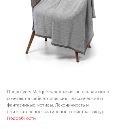
Пледы Very Marque эклектично, но ненавязчиво
сочетают в себе этнические, классические и
фантазийные мотивы. Лаконичность и
притягательные тактильные свойства фактур
поддерживают общую концепцию бренда, который
Подробности
призывает обратить внимание на красоту простых и