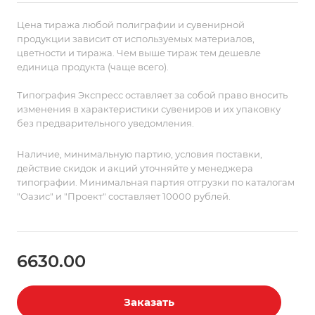
качественных вещей.
Легкие и теплые пледы выполнены из тонкой
Цена тиража любой полиграфии и сувенирной
полушерстяной пряжи, поэтому прекрасно
продукции зависит от используемых материалов,
цветности и тиража. Чем выше тираж тем дешевле
согревают и неприхотливы в уходе.
единица продукта (чаще всего).
Поставляется в пакете с липким краем.
Типография Экспресс оставляет за собой право вносить
изменения в характеристики сувениров и их упаковку
без предварительного уведомления.
Наличие, минимальную партию, условия поставки,
действие скидок и акций уточняйте у менеджера
типографии. Минимальная партия отгрузки по каталогам
"Оазис" и "Проект" составляет 10000 рублей.
6630.00
Заказать