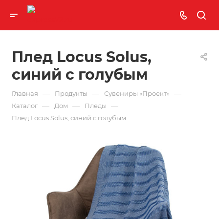
Плед Locus Solus,
синий с голубым
—
—
—
Главная
Продукты
Сувениры «Проект»
—
—
—
Каталог
Дом
Пледы
Плед Locus Solus, синий с голубым