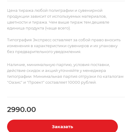
баланса.
Состав пледа позволяет сохранить приятные
Цена тиража любой полиграфии и сувенирной
тактильные ощущения и значительно облегчает уход
продукции зависит от используемых материалов,
цветности и тиража. Чем выше тираж тем дешевле
за изделием.
единица продукта (чаще всего).
Поставляется в пакете с липким краем.
Типография Экспресс оставляет за собой право вносить
изменения в характеристики сувениров и их упаковку
без предварительного уведомления.
Наличие, минимальную партию, условия поставки,
действие скидок и акций уточняйте у менеджера
типографии. Минимальная партия отгрузки по каталогам
"Оазис" и "Проект" составляет 10000 рублей.
2990.00
Заказать