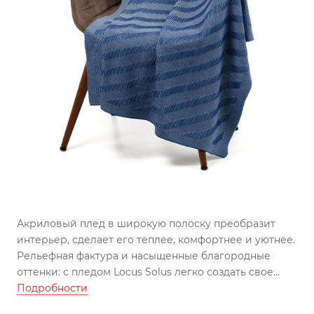
Акриловый плед в широкую полоску преобразит
интерьер, сделает его теплее, комфортнее и уютнее.
Рельефная фактура и насыщенные благородные
оттенки: с пледом Locus Solus легко создать свое
идеальное место уединения. Для перезагрузки,
Подробности
восстановления внутренней тишины и сохранения