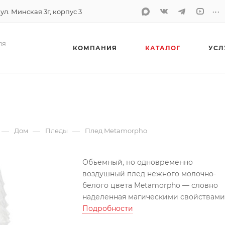
...
 ул. Минская 3г, корпус 3
ля
КОМПАНИЯ
КАТАЛОГ
УСЛ
o
—
—
—
Дом
Пледы
Плед Metamorpho
Объемный, но одновременно
воздушный плед нежного молочно-
белого цвета Metamorpho — словно
наделенная магическими свойствами
чешуя небывалого животного, котор
Подробности
хочется обернуться от забот и суеты.