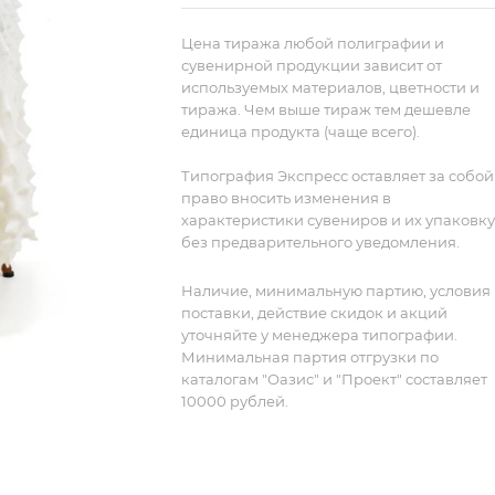
Плед окутает теплом, а его необычна
фактура напомнит о величии и красо
Цена тиража любой полиграфии и
заснеженных горных вершин. Так
сувенирной продукции зависит от
используемых материалов, цветности и
создается атмосфера настоящей
тиража. Чем выше тираж тем дешевле
зимней сказки!
Оригинальный дизайн
единица продукта (чаще всего).
пледа Metamorpho способен
произвести вау-эффект на получател
Типография Экспресс оставляет за собой
подарка, а с его появлением в
право вносить изменения в
интерьере гостиной или спальни
характеристики сувениров и их упаковку
произойдут удивительные стильные
без предварительного уведомления.
метаморфозы. Так завоевывают сердц
Наличие, минимальную партию, условия
Мериносовая шерсть удивительно
поставки, действие скидок и акций
мягкая и гладкая: она очень приятна н
уточняйте у менеджера типографии.
ощупь, не колется и не вызывает
Минимальная партия отгрузки по
раздражение кожи. Изделия из 50%
каталогам "Оазис" и "Проект" составляет
шерсти мериноса с добавлением 50
10000 рублей.
акрила отличаются хорошей
износостойкостью, полушерстяной
состав пледа также облегчает уход за