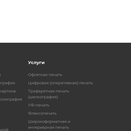
Услуги
я
Офсетная печать
играфия
Цифровая (оперативная) печать
 картона
Трафаретная печать
(шелкография)
полиграфия
УФ-печать
Флексопечать
Широкоформатная и
интерьерная печать
ьной