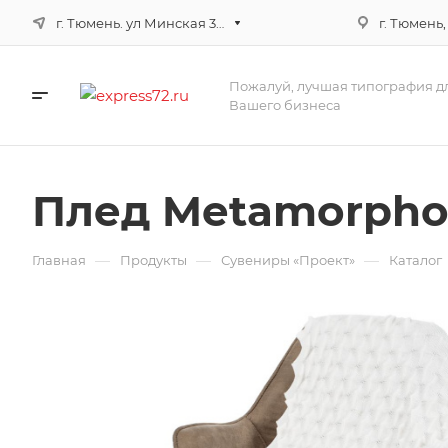
г. Тюмень. ул Минская 3г, корпус 3
г. Тюмень,
Пожалуй, лучшая типография д
Вашего бизнеса
Плед Metamorph
—
—
—
Главная
Продукты
Сувениры «Проект»
Каталог