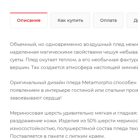
Описание
Как купить
Оплата
Д
Объемный, но одновременно воздушный плед нежн
наделенная магическими свойствами чешуя небывало
суеты. Плед окутает теплом, а его необычная факту
вершин. Так создается атмосфера настоящей зимней
Оригинальный дизайн пледа Metamorpho способен пр
появлением в интерьере гостиной или спальни про
завоевывают сердца!
Мериносовая шерсть удивительно мягкая и гладкая: 
раздражение кожи. Изделия из 50% шерсти меринос
износостойкостью, полушерстяной состав пледа такж
Поставляется в пакете с липким краем.