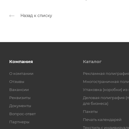
Назад к списку
Компания
Каталог
О компании
Рекламная полиграфи
Отзывы
Многостраничная пол
Вакансии
Упаковка (коробки) из
Реквизиты
Деловая полиграфия (
для бизнеса)
Документы
Пакеты
Вопрос-ответ
Печать календарей
Партнеры
Текстиль с индивидуал