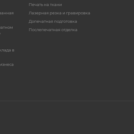
Печать на ткани
ванная
Лазерная резка и гравировка
Допечатная подготовка
матном
Послепечатная отделка
е
клада в
бизнеса