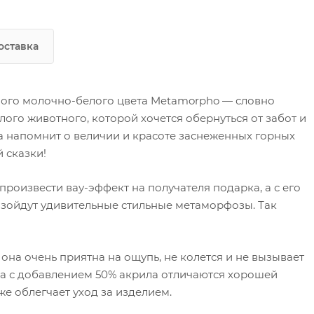
изделием.
Поставляется в пакете с липким крае
оставка
ого молочно-белого цвета Metamorpho — словно
го животного, которой хочется обернуться от забот и
ра напомнит о величии и красоте заснеженных горных
 сказки!
оизвести вау-эффект на получателя подарка, а с его
изойдут удивительные стильные метаморфозы. Так
она очень приятна на ощупь, не колется и не вызывает
а с добавлением 50% акрила отличаются хорошей
е облегчает уход за изделием.