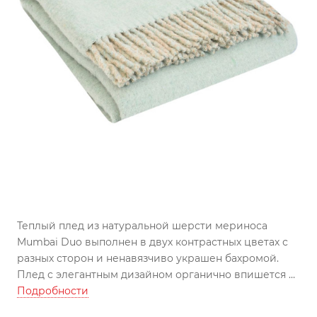
Теплый плед из натуральной шерсти мериноса
Mumbai Duo выполнен в двух контрастных цветах с
разных сторон и ненавязчиво украшен бахромой.
Плед с элегантным дизайном органично впишется в
интерьер, украсив диван или кровать, и позволит
Подробности
грамотно расставить цветовые акценты.