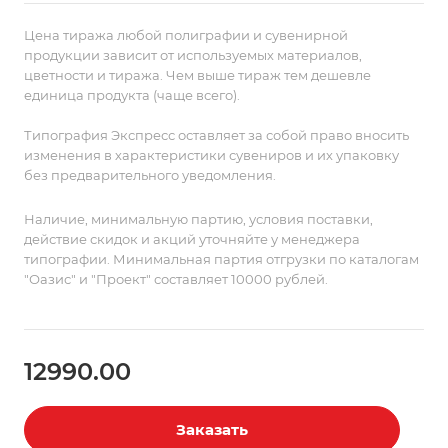
Мериносовая шерсть удивительно мягкая и гладкая:
она очень приятна на ощупь и не колется.
Цена тиража любой полиграфии и сувенирной
продукции зависит от используемых материалов,
цветности и тиража. Чем выше тираж тем дешевле
единица продукта (чаще всего).
Типография Экспресс оставляет за собой право вносить
изменения в характеристики сувениров и их упаковку
без предварительного уведомления.
Наличие, минимальную партию, условия поставки,
действие скидок и акций уточняйте у менеджера
типографии. Минимальная партия отгрузки по каталогам
"Оазис" и "Проект" составляет 10000 рублей.
12990.00
Заказать