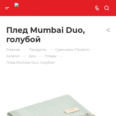
Плед Mumbai Duo,
голубой
—
—
—
Главная
Продукты
Сувениры «Проект»
—
—
—
Каталог
Дом
Пледы
Плед Mumbai Duo, голубой