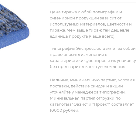
или кровать, и позволит грамотно
расставить цветовые акценты.
Цена тиража любой полиграфии и
Мериносовая шерсть удивительно
сувенирной продукции зависит от
используемых материалов, цветности и
мягкая и гладкая: она очень приятна н
тиража. Чем выше тираж тем дешевле
ощупь и не колется.
единица продукта (чаще всего).
Типография Экспресс оставляет за собой
право вносить изменения в
характеристики сувениров и их упаковку
без предварительного уведомления.
Наличие, минимальную партию, условия
поставки, действие скидок и акций
уточняйте у менеджера типографии.
Минимальная партия отгрузки по
каталогам "Оазис" и "Проект" составляет
10000 рублей.