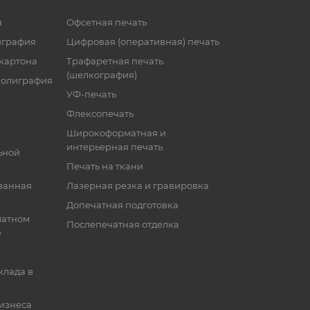
я
Офсетная печать
играфия
Цифровая (оперативная) печать
 картона
Трафаретная печать
(шелкография)
полиграфия
УФ-печать
Флексопечать
Широкоформатная и
интерьерная печать
ьной
Печать на ткани
ванная
Лазерная резка и гравировка
Допечатная подготовка
матном
Послепечатная отделка
е
клада в
бизнеса