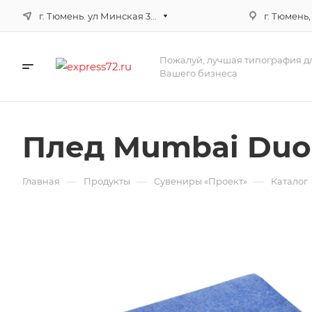
г. Тюмень. ул Минская 3г, корпус 3
г. Тюмень,
Пожалуй, лучшая типография д
Вашего бизнеса
Плед Mumbai Duo
—
—
—
Главная
Продукты
Сувениры «Проект»
Каталог