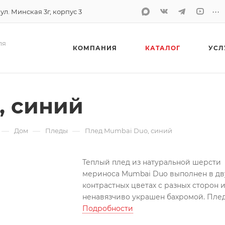
...
 ул. Минская 3г, корпус 3
ля
КОМПАНИЯ
КАТАЛОГ
УСЛ
, синий
—
—
—
Дом
Пледы
Плед Mumbai Duo, синий
Теплый плед из натуральной шерсти
мериноса Mumbai Duo выполнен в дв
контрастных цветах с разных сторон 
ненавязчиво украшен бахромой. Плед
элегантным дизайном органично
Подробности
впишется в интерьер, украсив диван