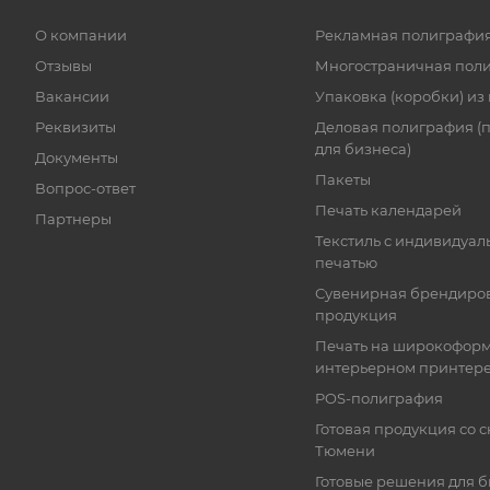
О компании
Рекламная полиграфи
Отзывы
Многостраничная пол
Вакансии
Упаковка (коробки) из
Реквизиты
Деловая полиграфия (
для бизнеса)
Документы
Пакеты
Вопрос-ответ
Печать календарей
Партнеры
Текстиль с индивидуал
печатью
Сувенирная брендиро
продукция
Печать на широкофор
интерьерном принтер
POS-полиграфия
Готовая продукция со с
Тюмени
Готовые решения для 