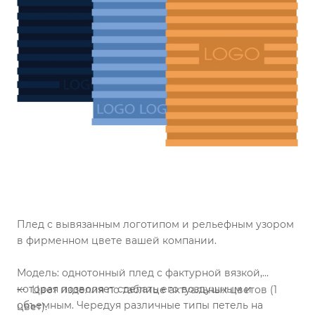
Плед с вывязанным логотипом и рельефным узором
в фирменном цвете вашей компании.
Модель: однотонный плед с фактурной вязкой,
которая позволяет сделать его воздушным и
Цвет изделия по таблице актуальных цветов (1
объемным. Чередуя различные типы петель на
цвет).