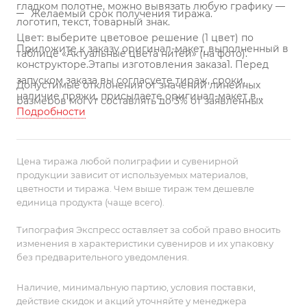
гладком полотне, можно вывязать любую графику —
Желаемый срок получения тиража.
логотип, текст, товарный знак.
Цвет: выберите цветовое решение (1 цвет) по
Приложите к заказу оригинал-макет, выполненный в
таблице «Актуальные цвета нитей» (на фото).
конструкторе.
Этапы изготовления заказа
1. Перед
запуском заказа вы согласуете тираж, сроки,
Допустимые отклонения от значений линейных
наличие пряжи, присылаете оригинал-макет в
размеров могут составлять до 3% от заявленных
векторном формате.
Подробности
2. Мы запускаем заказ в работу,
параметров (ГОСТ 51554-99).
переводим макет в комбинацию цветных петель,
утверждаем созданный программой рисунок в
Поставляется в пакете с липким краем.
петлях и вяжем тираж.
3. Принимаем готовый заказ
Цена тиража любой полиграфии и сувенирной
на склад, проверяем, упаковываем и передаем в
продукции зависит от используемых материалов,
Отправляя запрос, укажите в поле «Примечание»
цветности и тиража. Чем выше тираж тем дешевле
доставку.
С 10 января по 30 сентября включительно
формы заказа следующие данные.
единица продукта (чаще всего).
вы можете заказать изготовление сигнального
образца. Стоимость образца 10 000 рублей.
Типография Экспресс оставляет за собой право вносить
изменения в характеристики сувениров и их упаковку
без предварительного уведомления.
Наличие, минимальную партию, условия поставки,
действие скидок и акций уточняйте у менеджера