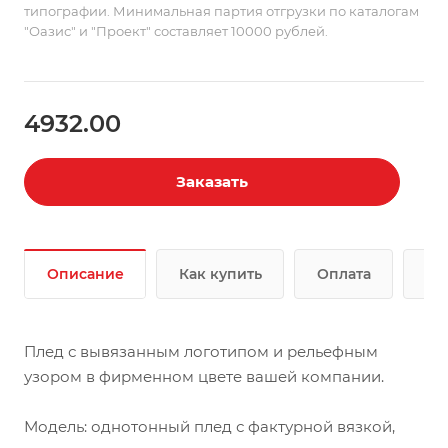
типографии. Минимальная партия отгрузки по каталогам
"Оазис" и "Проект" составляет 10000 рублей.
4932.00
Заказать
Описание
Как купить
Оплата
До
Плед с вывязанным логотипом и рельефным
узором в фирменном цвете вашей компании.
Модель: однотонный плед с фактурной вязкой,